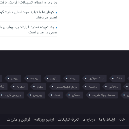
ریال برای اعطای تسهیلات افزایش یافت
کره‌ای‌ها با تولید مواد اصلی نمایشگرها 
تغییر می‌دهند
پشت‌پرده تمدید قرارداد پرسپولیس با 
یحیی در میان است!
بانک
بانک مرکزی
برجام
بنزین
بودجه
بورس
روحانی
روسیه
رژیم صهیونیستی
سهام
سوریه
شاخ
ی
محمد جواد ظریف
مسکن
نفت
ویروس
ویروس کرونا
خانه
ارتباط با ما
درباره ما
تعرفه تبلیغات
ارشیو روزنامه
قوانین و مقررات