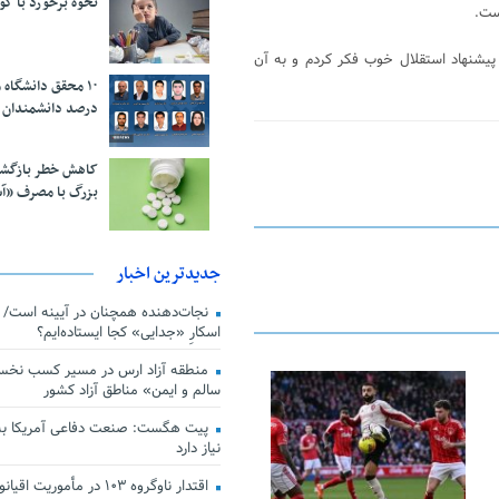
نحوه برخورد با ک
پیشنهاد استقلال خوب فکر کردم و به آن
درصد دانشمندان 
کاهش خطر بازگش
بزرگ با مصرف «آ
جدیدترین اخبار
اسکارِ «جدایی» کجا ایستاده‌ایم؟
منطقه آزاد ارس در مسیر کسب نخس
سالم و ایمن» مناطق آزاد کشور
23 فوریه 2026
پیت هگست: صنعت دفاعی آمریکا به
نیاز دارد