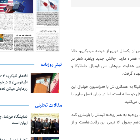
س‌لیگایی پس از یکسال دوری از عرصه مربیگری، حالا
 یورویی در سال برایش به همراه دارد. چالش جدید وینفرد شفر در
تیتر روزنامه
ن هدایت تیم‌های ملی فوتبال جامائیکا و
عهده گرفت.
اقیانوسی/
فوتبال جامائیکا به همکاری‌اش با فدراسیون فوتبال این
رزمایش میلان تص
ی SID گفت: قرارداد من با استقلال دو ساله است، اما در پایان فصل جاری با
می‌کنیم.
مقالات تحلیلی
ید روحیه به هم ریخته تیمش را بازسازی کند
نمایشگاه فن‌نما، 
چون استقلال شروعی بد در فصل جاری لیگ برتر ایران داشته و در رده یازدهم جدول ۱۶ تیمی این رقابت‌هاست و از
ایران است