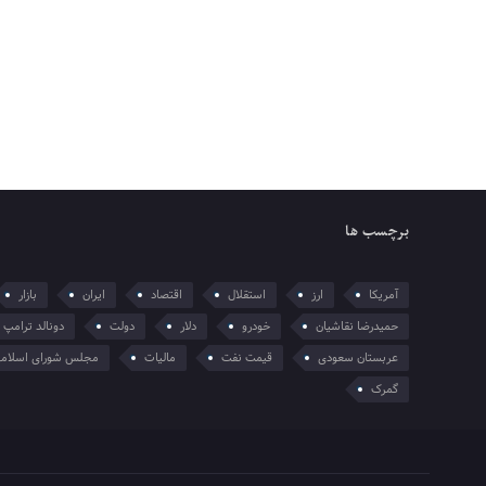
برچسب ها
آمریکا
ارز
استقلال
اقتصاد
ایران
بازار
حمیدرضا نقاشیان
خودرو
دلار
دولت
دونالد ترامپ
عربستان سعودی
قیمت نفت
مالیات
مجلس شورای اسلام
گمرک