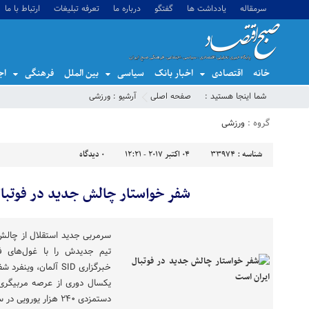
سرمقاله
یادداشت ها
گفتگو
درباره ما
تعرفه تبلیغات
ارتباط با ما
خانه
اقتصادی
اخبار بانک
سیاسی
بین الملل
فرهنگی
اج
شما اینجا هستید :
صفحه اصلی
آرشیو :
ورزشی
گروه :
ورزشی
شناسه :
33974
04 اکتبر 2017 - 12:21
0
دیدگاه
شفر خواستار چالش جدید در فوتبال
سرمربی جدید استقلال از چال
تیم جدیدش را با غول‌های فو
خبرگزاری SID آلمان، 
یکسال دوری از عرصه مربیگری
دستمزدی ۲۴۰ هزار یورویی در سال برایش به همراه […]