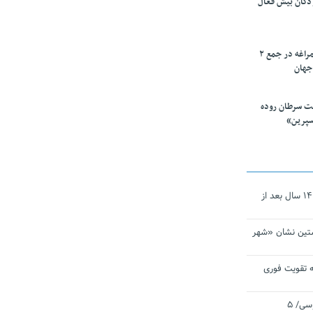
ودکان بیش فعال
۱۰ محقق دانشگاه مراغه در جمع ۲
جهان
ت سرطان روده
سپرین»
نجات‌دهنده‌ همچنان در آیینه است/ ۱۴ سال بعد از
تین نشان «شهر
 تقویت فوری
اقتدار ناوگروه ۱۰۳ در مأموریت‌ اقیانوسی/ ۵