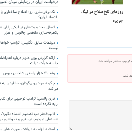
درخواست ایران در رزمایش میلان تصو
روزهای تلخ صلاح در لیگ
تک‌نرخی‌سازی ارز؛ اصلاح ساختاری یا
اقتصاد ایران؟
جزیره
اعمال محدودیت‌های ترافیکی پایان هف
یکطرفه‌سازی مقطعی چالوس و هراز
دیپلمات سابق انگلیس:‌ ترامپ خواهان
نیست
ارائه گزارش وزیر علوم درباره اعتراضات
 در وب منتشر خواهد شد.
جلسه هیأت دولت
رشد ۶۱ هزار واحدی شاخص بورس
هد شد.
چگونه مواد روان‌گردان، خاطره را به 
می‌کند
فارن پالسی: ترامپ توجیهی برای تقابل
ارایه نکرده است
قالیباف:ترامپ تصمیم اشتباه نگیرد/ 
هسته‌ای نبودیم، نیستیم و نخواهیم بو