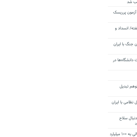
یب شد
 آزمون پرریسک
ته/ انسداد و
 جنگ با ایران
 دانشگاه‌ها در
توهم تبدیل
 نظامی با ایران
دنبال سلاح
د
آستانه الزام به دریافت صورت های مالی به ۱۰۰ میلیارد