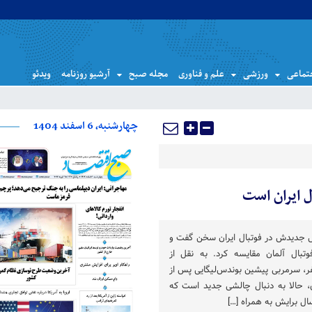
تماعی
ورزشی
علم و فناوری
مجله صبح
آرشیو روزنامه
ویدئو
چهارشنبه، 6 اسفند 1404
 ایران است
ش جدیدش در فوتبال ایران سخن گفت و
تبال آلمان مقایسه کرد. به نقل از
وینفرد شفر، سرمربی پیشین بوندس‌لیگایی پس از
، حالا به دنبال چالشی جدید است که