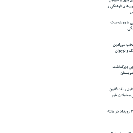
های چهل و سومین
ون‌های فرهنگی و
س
لمی با موضوعیت
نگی
تخب سی‌امین
ک و نوجوان
بی بزرگداشت
صربستان
یل و نقد قانون
ی معاملات غیر
برگزاری بیش از ۳۰۰ رویداد در هفته