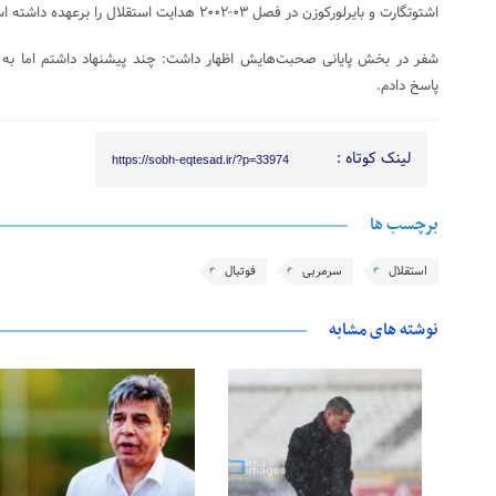
اشتوتگارت و بایرلورکوزن در فصل ۰۳-۲۰۰۲ هدایت استقلال را برعهده داشته است.
شفر در بخش پایانی صحبت‌هایش اظهار داشت: چند پیشنهاد داشتم اما به 
پاسخ دادم.
لینک کوتاه :
https://sobh-eqtesad.ir/?p=33974
برچسب ها
استقلال
سرمربی
فوتبال
نوشته های مشابه
25 فوریه 2026
24 فوریه 2026