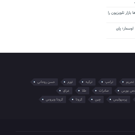
بازار تلویزیون را
اوسمار؛ پای
تحریم
ترامپ
ترکیه
تورم
حسن روحانی
ص بورس
صادرات
طلا
عراق
پرسپولیس
چین
کرونا
کرونا ویروس