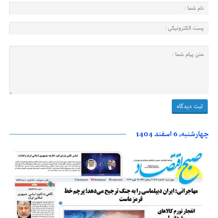
چهارشنبه، 6 اسفند 1404