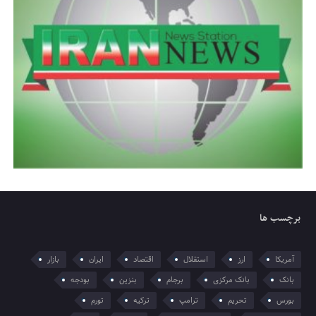
برچسب ها
آمریکا
ارز
استقلال
اقتصاد
ایران
بازار
بانک
بانک مرکزی
برجام
بنزین
بودجه
بورس
تحریم
ترامپ
ترکیه
تورم