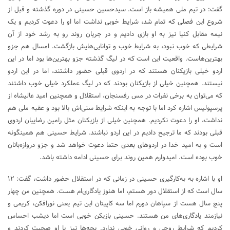
گفت: در تیم ملی همیشه باز است. سیدحسین حسینی در دوره گذشته و قبل از
شروع این فصلی که تمام شد، شرایط خوبی نداشت اما او را دعوت کردیم و یک
نیمه مقابل کنیا نیز به او بازی دادیم و در جریان روند رو به رشد خود از آن
شرایطی که خوب نبود، به شرایط خوب و توانایی‌هایش بازگشت. امسال هم جزو
بهترین‌هاست. واقعیت این است که در لیگ گذشته جزو بهترین‌ها بود اما در این
اردو خیلی بازیکنان‌ هستند که در اردوی قبلی حضور داشتند، اما در این اردو
نیستند. همچنین خیلی از بازیکنان بودند که در لیگ عملکرد خیلی خوب داشتند
که می‌توان به برخی نفرات در مس رفسنجان، استقلال و همچنین امید عالیشاه از
پرسپولیس اشاره کرد اما با توجه به اینکه شرایط سنی‌اش بالا بود و عقبه ملی هم
نداشت، او را دعوت نکردیم. همچنین خیلی از بازیکنان مثل رامین رضاییان اردوی
قبلی بودند که ما ترجیح دادیم در این اردو نباشند. شرایط حسینی هم همینگونه
است و به امید خدا در اردوهای بعدی حتما دعوت خواهد شد و جزو دروازه‌بانان
خوب بوده است. امیدوارم همین روند برای حسینی ادامه داشته باشد.
او با اشاره به به‌کارگیری حسینی در زمانی که در استقلال حضور داشت، گفت: ۱۲
سال است که از استقلال دور هستم، اما هنوز یادگاری‌ام هست. همچنین من چهار
پنج سال هست از سپاهان دورم اما سه کاپیتان این تیم یعنی نورافکن، کریمی و
نیازمند یادگاری‌های من هستند. حسینی بازیکن خوبی است اما دیشب احساس
کردیم که شرایط روحی و روانی خوبی ندارد. بچه‌ها نیز با او صحبت کردند و