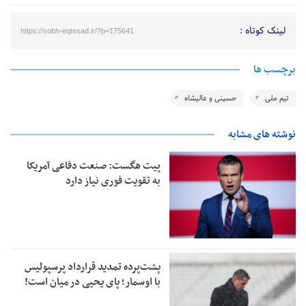
لینک کوتاه :
https://sobh-eqtesad.ir/?p=175641
برچسب ها
تیم ملی
حسینی و عالیشاه
نوشته های مشابه
پیت هگست: صنعت دفاعی آمریکا
به تقویت فوری نیاز دارد
پشت‌پرده تمدید قرارداد پرسپولیس
با اوسمار؛ پای یحیی در میان است!