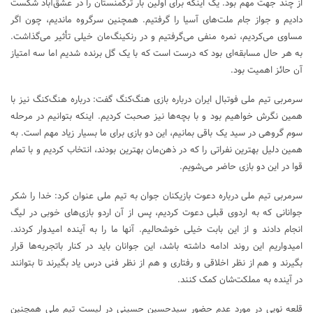
از چند جهت مهم بود. یک اینکه برای اولین بار ترکمنستان را در عشق‌آباد شکست
دادیم و جواز جام ملت‌های آسیا را گرفتیم. همچنین سرگروه ماندیم، چون اگر
مساوی می‌کردیم، نمره منفی می‌گرفتیم و در رنکینگ‌مان خیلی تأثیر می‌گذاشت.
به هر حال مسابقه‌ای بود که درست است که با یک گل برنده شدیم اما سه امتیاز
آن حائز اهمیت بود.
سرمربی تیم ملی فوتبال ایران درباره بازی هنگ‌کنگ گفت: درباره هنگ‌کنگ نیز با
همین نگرش خواهیم بود و با بچه‌ها نیز صحبت کردیم. اینکه بتوانیم در مرحله
سوم گروهی در سید یک باقی بمانیم، این دو بازی برای ما بسیار زیاد مهم است. به
همین دلیل بهترین نفراتی را که در ذهن‌مان بهترین بودند، انتخاب کردیم و با تمام
قوا در این دو بازی حاضر می‌شویم.
سرمربی تیم ملی درباره دعوت بازیکنان جوان به تیم ملی عنوان کرد: خدا را شکر
جوانانی که به اردوی قبلی دعوت کردیم، پس از آن اردو بازی‌های خوبی در لیگ
انجام دادند و از این بابت خیلی خوشحالیم. آنها ما را به آینده امیدوار کردند.
امیدواریم این روند ادامه داشته باشد، این جوانان باید در کنار باتجربه‌ها قرار
بگیرند و هم از نظر اخلاقی و رفتاری و هم از نظر فنی درس یاد بگیرند تا بتوانند
در آینده به مملکت‌شان کمک کنند.
قلعه نویی در مورد عدم حضور سیدحسین حسینی در لیست تیم ملی همچنین