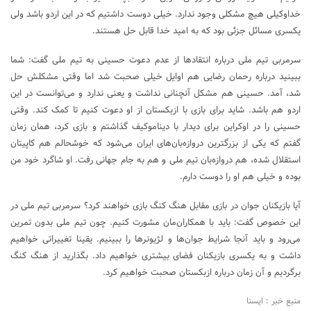
خداوکیلی هیچ مشکلی وجود ندارد. خیلی دوست داشتیم که در این اردو باشد ولی
یکسری مسائل جزئی بود که به امید خدا قابل حل هستند.
سرمربی تیم ملی درباره انتقادها از عدم دعوت حسینی به تیم ملی گفت: شما
ببینید درباره رحمان رضایی هم اوایل خیلی صحبت‌ شد اما وقتی مشکلش حل
شد، آمد. حسینی هم مشکل آنچنانی نداشت و یعنی ندارد و می‌توانست در این
اردو هم باشد. شاید برای بازی با ازبکستان از او دعوت کنیم تا کمک کند. وقتی
حسینی را در اوکراین برای دیدار با دیناموکیف گذاشتم و بازی کرد، همان زمان
گفتم که یکی از بزرگترین دروازه‌بان‌های ایران می‌شود که خوشحالم هم کاپیتان
استقلال شده، هم دروازه‌بان تیم ملی و هم به جام جهانی رفت. او شاگرد خود من
بوده و خیلی هم او را دوست دارم.
آیا بازیکنان جوان در بازی مقابل هنگ کنگ بازی خواهند کرد؟ سرمربی تیم ملی در
این خصوص گفت: باید با همکاران‌مان مشورت کنیم‌. چون تیم ملی بدون تمرین
می‌رود و باید آنجا شرایط جوان‌ها و لژیونرها را ببینیم. یقینا تغییراتی خواهیم
داشت و به یکسری بازیکنان فضای بیشتری خواهیم داد. بگذارید از هنگ کنگ
برگردیم و آن زمان درباره ازبکستان صحبت خواهیم کرد.
منبع خبر : ایسنا