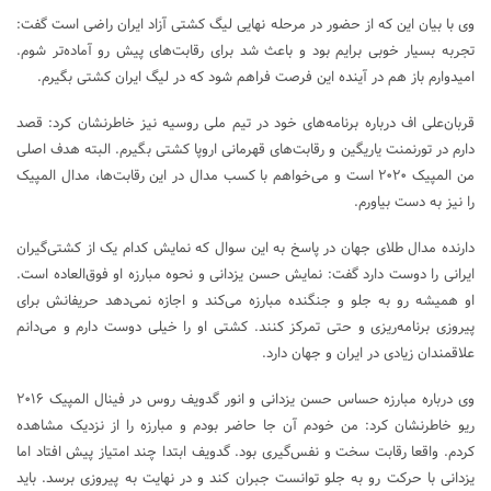
وی با بیان این که از حضور در مرحله نهایی لیگ کشتی آزاد ایران راضی است گفت:
تجربه بسیار خوبی برایم بود و باعث شد برای رقابت‌های پیش رو آماده‌تر شوم.
امیدوارم باز هم در آینده این فرصت فراهم شود که در لیگ ایران کشتی بگیرم.
قربان‌علی اف درباره برنامه‌های خود در تیم ملی روسیه نیز خاطرنشان کرد: قصد
دارم در تورنمنت یاریگین و رقابت‌های قهرمانی اروپا کشتی بگیرم. البته هدف اصلی
من المپیک ۲۰۲۰ است و می‌خواهم با کسب مدال در این رقابت‌ها، مدال المپیک
را نیز به دست بیاورم.
دارنده مدال طلای جهان در پاسخ به این سوال که نمایش کدام یک از کشتی‌گیران
ایرانی را دوست دارد گفت: نمایش حسن یزدانی و نحوه مبارزه او فوق‌العاده است.
او همیشه رو به جلو و جنگنده مبارزه می‌کند و اجازه نمی‌دهد حریفانش برای
پیروزی برنامه‌ریزی و حتی تمرکز کنند. کشتی او را خیلی دوست دارم و می‌دانم
علاقمندان زیادی در ایران و جهان دارد.
وی درباره مبارزه حساس حسن یزدانی و انور گدویف روس در فینال المپیک ۲۰۱۶
ریو خاطرنشان کرد: من خودم آن جا حاضر بودم و مبارزه را از نزدیک مشاهده
کردم. واقعا رقابت سخت و نفس‌گیری بود. گدویف ابتدا چند امتیاز پیش افتاد اما
یزدانی با حرکت رو به جلو توانست جبران کند و در نهایت به پیروزی برسد. باید