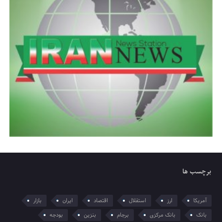
برچسب ها
آمریکا
ارز
استقلال
اقتصاد
ایران
بازار
بانک
بانک مرکزی
برجام
بنزین
بودجه