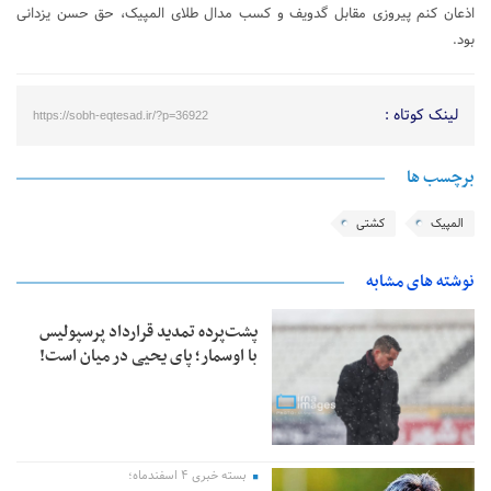
اذعان کنم پیروزی مقابل گدویف و کسب مدال طلای المپیک، حق حسن یزدانی
بود.
لینک کوتاه :
https://sobh-eqtesad.ir/?p=36922
برچسب ها
المپیک
کشتی
نوشته های مشابه
پشت‌پرده تمدید قرارداد پرسپولیس
با اوسمار؛ پای یحیی در میان است!
بسته خبری ۴ اسفندماه؛