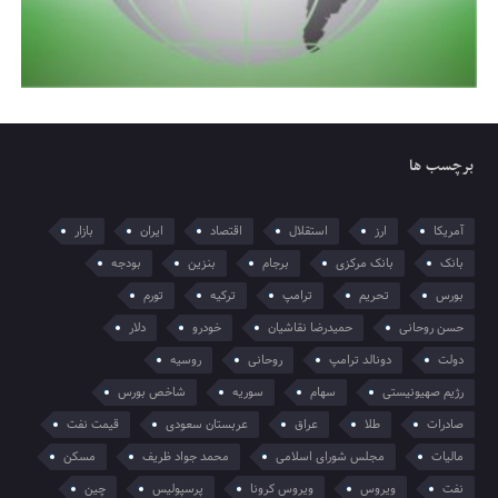
برچسب ها
آمریکا
ارز
استقلال
اقتصاد
ایران
بازار
بانک
بانک مرکزی
برجام
بنزین
بودجه
بورس
تحریم
ترامپ
ترکیه
تورم
حسن روحانی
حمیدرضا نقاشیان
خودرو
دلار
دولت
دونالد ترامپ
روحانی
روسیه
رژیم صهیونیستی
سهام
سوریه
شاخص بورس
صادرات
طلا
عراق
عربستان سعودی
قیمت نفت
مالیات
مجلس شورای اسلامی
محمد جواد ظریف
مسکن
نفت
ویروس
ویروس کرونا
پرسپولیس
چین