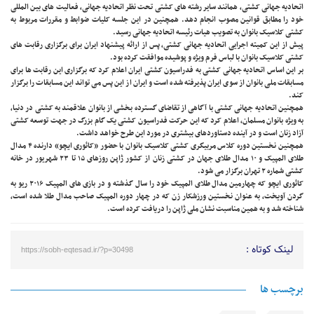
اتحادیه جهانی کشتی، همانند سایر رشته های کشتی تحت نظر اتحادیه جهانی، فعالیت های بین المللی
خود را مطابق قوانین مصوب انجام دهد. همچنین در این جلسه کلیات ضوابط و مقررات مربوط به
کشتی کلاسیک بانوان به تصویب هیات رئیسه اتحادیه جهانی رسید.
پیش از این کمیته اجرایی اتحادیه جهانی کشتی، پس از ارائه پیشنهاد ایران برای برگزاری رقابت های
کشتی کلاسیک بانوان با لباس فرم ویژه و پوشیده موافقت کرده بود.
بر این اساس اتحادیه جهانی کشتی به فدراسیون کشتی ایران اعلام کرد که برگزاری این رقابت ها برای
مسابقات ملی بانوان از سوی ایران پذیرفته شده است و ایران از این پس می تواند این مسابقات را برگزار
کند.
همچنین اتحادیه جهانی کشتی با آگاهی از تقاضای گسترده بخشی از بانوان علاقمند به کشتی در دنیا،
به ویژه بانوان مسلمان، اعلام کرد که این حرکت فدراسیون کشتی یک گام بزرگ در جهت توسعه کشتی
آزاد زنان است و در آینده دستاوردهای بیشتری در مورد این طرح خواهد داشت.
همچنین نخستین دوره کلاس مربیگری کشتی کلاسیک بانوان با حضور «کائوری ایچو» دارنده ۴ مدال
طلای المپیک و ۱۰ مدال طلای جهان در کشتی زنان از کشور ژاپن روزهای ۱۵ تا ۲۳ شهریور در خانه
کشتی شماره ۲ تهران برگزار می شود.
کائوری ایچو که چهارمین مدال طلای المپیک خود را سال گذشته و در بازی های المپیک ۲۰۱۶ ریو به
گردن آویخت، به عنوان نخستین ورزشکار زن که در چهار دوره المپیک صاحب مدال طلا شده است،
شناخته شد و به همین مناسبت نشان ملی ژاپن را دریافت کرده است.
لینک کوتاه :
https://sobh-eqtesad.ir/?p=30498
برچسب ها