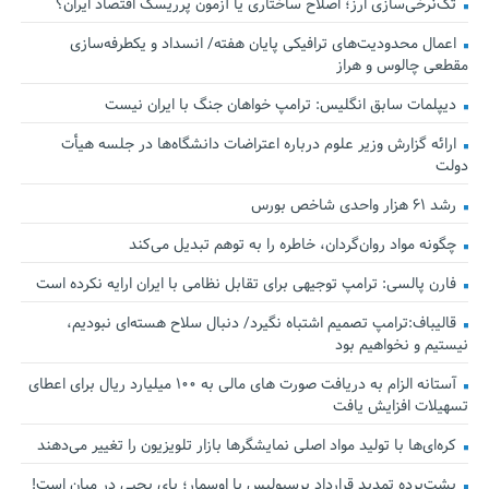
تک‌نرخی‌سازی ارز؛ اصلاح ساختاری یا آزمون پرریسک اقتصاد ایران؟
اعمال محدودیت‌های ترافیکی پایان هفته/ انسداد و یکطرفه‌سازی
مقطعی چالوس و هراز
دیپلمات سابق انگلیس:‌ ترامپ خواهان جنگ با ایران نیست
ارائه گزارش وزیر علوم درباره اعتراضات دانشگاه‌ها در جلسه هیأت
دولت
رشد ۶۱ هزار واحدی شاخص بورس
چگونه مواد روان‌گردان، خاطره را به توهم تبدیل می‌کند
فارن پالسی: ترامپ توجیهی برای تقابل نظامی با ایران ارایه نکرده است
قالیباف:ترامپ تصمیم اشتباه نگیرد/ دنبال سلاح هسته‌ای نبودیم،
نیستیم و نخواهیم بود
آستانه الزام به دریافت صورت های مالی به ۱۰۰ میلیارد ریال برای اعطای
تسهیلات افزایش یافت
کره‌ای‌ها با تولید مواد اصلی نمایشگرها بازار تلویزیون را تغییر می‌دهند
پشت‌پرده تمدید قرارداد پرسپولیس با اوسمار؛ پای یحیی در میان است!