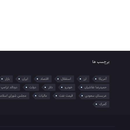
برچسب ها
آمریکا
ارز
استقلال
اقتصاد
ایران
بازار
حمیدرضا نقاشیان
خودرو
دلار
دولت
دونالد ترامپ
عربستان سعودی
قیمت نفت
مالیات
مجلس شورای اسلام
گمرک