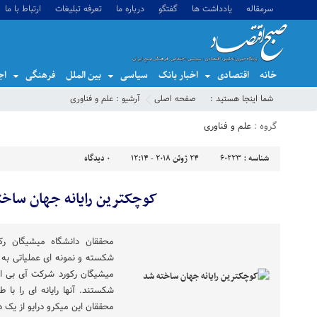
سرمقاله
یادداشت ها
گفتگو
درباره ما
تعرفه تبلیغات
ارتباط با ما
خانه
اقتصادی
اخبار بانک
سیاسی
بین الملل
فرهنگی
اج
شما اینجا هستید :
صفحه اصلی
آرشیو :
علم و فناوری
گروه :
علم و فناوری
شناسه :
60223
24 ژوئن 2018 - 12:14
0
دیدگاه
کوچکترین رایانه جهان ساخ
محققان دانشگاه میشیگان رکو
میشیگان رکورد شرکت آی بی ام
محققان این میکرو درایو از یک د