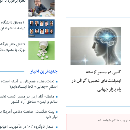
نحوه برخورد با ک
درصد دانشمندان 
23 فوریه 2026
کاهش خطر بازگش
بزرگ با مصرف «آ
جدیدترین اخبار
گامی در مسیر توسعه
ایمپلنت‌های عصبی؛ گرافن در
اسکارِ «جدایی» کجا ایستاده‌ایم؟
راه بازار جهانی
منطقه آزاد ارس در مسیر کسب نخس
سالم و ایمن» مناطق آزاد کشور
پیت هگست: صنعت دفاعی آمریکا به
نیاز دارد
 در وب منتشر خواهد شد.