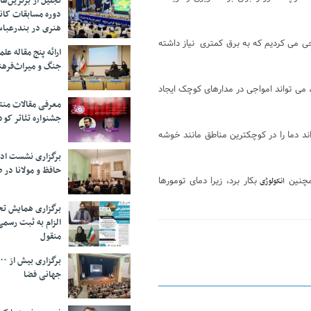
تجلیل از بر‌ترین‌
دوره مسابقات کان
هنری در بندرعبا
راحی می کردیم که به برق کمتری نیاز داشته
ارائه پنج مقاله ع
جنگ و میراث‌فره
می تواند امواجی در مدارهای کوچک ایجاد
معرفی مقالات من
جشنواره تئاتر کود
ند دما را در کوچکترین مناطق مانند خوشه
برگزاری نشست اد
حافظ و مولانا در 
همچنین
بکار برد، زیرا دمای تومورها
انکولوژی
برگزاری همایش تحل
الزام به ثبت رسم
منقول
جهانی فضا