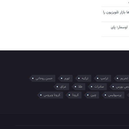
بازار تلویزیون را
اوسمار؛ پای
تحریم
ترامپ
ترکیه
تورم
حسن روحانی
ص بورس
صادرات
طلا
عراق
پرسپولیس
چین
کرونا
کرونا ویروس