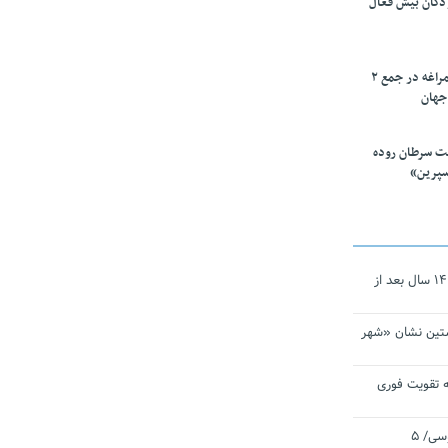
ودکان بیش فعال
۱۰ محقق دانشگاه مراغه در جمع ۲
جهان
ت سرطان روده
سپرین»
نجات‌دهنده‌ همچنان در آیینه است/ ۱۴ سال بعد از
تین نشان «شهر
 تقویت فوری
اقتدار ناوگروه ۱۰۳ در مأموریت‌ اقیانوسی/ ۵