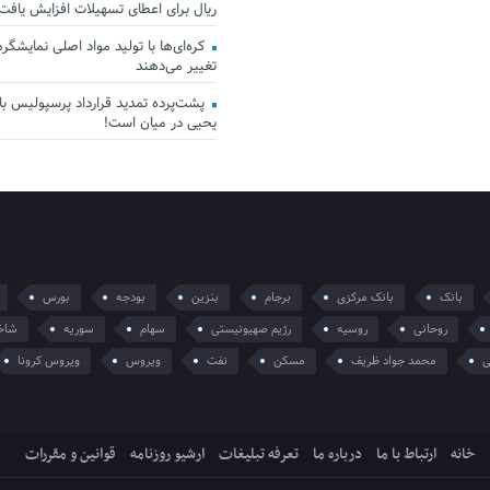
ریال برای اعطای تسهیلات افزایش یافت
کره‌ای‌ها با تولید مواد اصلی نمایشگرها 
تغییر می‌دهند
پشت‌پرده تمدید قرارداد پرسپولیس با 
یحیی در میان است!
بانک
بانک مرکزی
برجام
بنزین
بودجه
بورس
روحانی
روسیه
رژیم صهیونیستی
سهام
سوریه
شاخ
ی
محمد جواد ظریف
مسکن
نفت
ویروس
ویروس کرونا
خانه
ارتباط با ما
درباره ما
تعرفه تبلیغات
ارشیو روزنامه
قوانین و مقررات