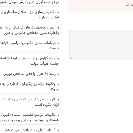
درخواست ایران در رزمایش میلان تصو
هد شد.
تک‌نرخی‌سازی ارز؛ اصلاح ساختاری یا
اقتصاد ایران؟
اعمال محدودیت‌های ترافیکی پایان هف
یکطرفه‌سازی مقطعی چالوس و هراز
دیپلمات سابق انگلیس:‌ ترامپ خواهان
نیست
ارائه گزارش وزیر علوم درباره اعتراضات
جلسه هیأت دولت
رشد ۶۱ هزار واحدی شاخص بورس
چگونه مواد روان‌گردان، خاطره را به 
می‌کند
فارن پالسی: ترامپ توجیهی برای تقابل
ارایه نکرده است
قالیباف:ترامپ تصمیم اشتباه نگیرد/ 
هسته‌ای نبودیم، نیستیم و نخواهیم بو