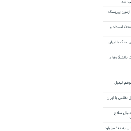
یب شد
 آزمون پرریسک
ته/ انسداد و
 جنگ با ایران
 دانشگاه‌ها در
توهم تبدیل
 نظامی با ایران
دنبال سلاح
د
آستانه الزام به دریافت صورت های مالی به ۱۰۰ میلیارد