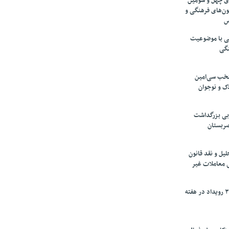
های چهل و سومین
ون‌های فرهنگی و
س
لمی با موضوعیت
نگی
تخب سی‌امین
ک و نوجوان
بی بزرگداشت
صربستان
یل و نقد قانون
ی معاملات غیر
برگزاری بیش از ۳۰۰ رویداد در هفته