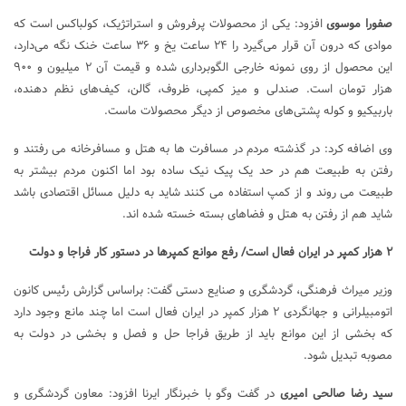
صفورا موسوی
افزود: یکی از محصولات پرفروش و استراتژیک، کولباکس است که
موادی که درون آن قرار می‌گیرد را ۲۴ ساعت یخ و ۳۶ ساعت خنک نگه می‌دارد،
این محصول از روی نمونه خارجی الگوبرداری شده و قیمت آن ۲ میلیون و ۹۰۰
هزار تومان است. صندلی‌ و میز کمپی، ظروف، گالن، کیف‌های نظم دهنده،
باربیکیو و کوله پشتی‌های مخصوص از دیگر محصولات ماست.
وی اضافه کرد: در گذشته مردم در مسافرت ها به هتل و مسافرخانه می رفتند و
رفتن به طبیعت هم در حد یک پیک نیک ساده بود اما اکنون مردم بیشتر به
طبیعت می روند و از کمپ استفاده می کنند شاید به دلیل مسائل اقتصادی باشد
شاید هم از رفتن به هتل و فضاهای بسته خسته شده اند.
۲ هزار کمپر در ایران فعال است/ رفع موانع کمپرها در دستور کار فراجا و دولت
وزیر میراث فرهنگی، گردشگری و صنایع دستی گفت: براساس گزارش رئیس کانون
اتومبیلرانی و جهانگردی ۲ هزار کمپر در ایران فعال است اما چند مانع وجود دارد
که بخشی از این موانع باید از طریق فراجا حل و فصل و بخشی در دولت به
مصوبه تبدیل شود.
سید رضا صالحی امیری
در گفت وگو با خبرنگار ایرنا افزود: معاون گردشگری و