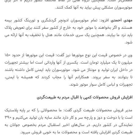
مطمئن‌تر است. همچنین گروه هایی در نقاط مختلف کشور داریم تا اگر برای
موتورسوران مشکلی پیش بیاید به آنها کمک کنند.
مهدی احمدی
افزود: تمام موتورسوران ادونچر گردشگری و تورینگ کشور بیمه
هستند و اگر بخواهند با موتور خود به خارج از کشور سفر کنند برای تعویض پلاک
باید نزد ما بیایند. همچنین یک سری خدمات مانند هتل با تخفیف به آنها ارائه می
شود.
وی در خصوص قیمت این نوع موتورها نیز گفت: قیمت این موتورها از حدود ۱۵۰
میلیون تا یک میلیارد تومان است. یکسری از آنها وارداتی است اما بیشتر تجهیزات
در داخل ایران تولید و مونتاژ می شود. موتورسوران باید ایمنی کامل داشته باشند
تا بتوانند به سفر بروند. همکارانم آنها را مجاب کردند که همیشه با ایمنی،
تجهیزات و لباس کامل سوار موتور شوند.
افزایش فروش محصولات کمپی با اقبال مردم به طبیعت‌گردی
مدیر فروش محصولات طبیعت گردی گفت: ما محصولاتی را که بر پایه پلاستیک
است یا با دوخت و دوز و پارچه سر و کار دارد مانند سایه بان تولید می‌کنیم و ۳۹۰
نمایندگی در کشور داریم. در سال‌های اخیر استقبال مردم بخصوص جوانان به
طبیعت گردی افزایش یافته است و محصولات ما به خوبی فروش میرود.