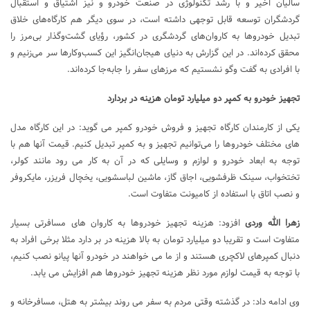
سالیان اخیر و با رشد تکنولوژی در صنعت خودرو و نیز اشتیاق و استقبال
گردشگران توسعه قابل توجهی داشته است، در سوی دیگر هم کارگاه‌های خلاق
تبدیل خودروها به کاروان‌های گردشگری در کشور، رؤیای گشت‌وگذار بی‌مرز را
محقق کرده‌اند. در این گزارش به دنیای هیجان‌انگیز این کسب‌وکارها سر می‌زنیم و
با افرادی به گفت وگو نشستیم که مرزهای سفر را جابه‌جا کرده‌اند.
تجهیز خودرو به کمپر دو میلیارد تومان هزینه در بردارد
یکی از کارمندان کارگاه تجهیز و فروش خودرو کمپر می گوید: در این کارگاه مدل
های مختلف خودروها را می‌توانیم تجهیز و به کمپر تبدیل کنیم. قیمت آنها هم با
توجه به ابعاد خودرو و لوازم و وسایلی که در آن به کار می رود مانند کولر،
تختخواب، سینک ظرفشویی، اجاق گاز، ماشین لباسشویی، یخچال فریزر، مایکروفر
و نصب اتاق با استفاده از کامیونت متفاوت است.
زهرا الله وردی
افزود: هزینه تجهیز خودروها به کاروان های مسافرتی بسیار
متفاوت است و تقریبا دو میلیارد تومان به بالا هزینه در بر دارد مثلا برخی افراد به
دنبال کمپرهای لاکچری هستند و از ما می خواهند در خودرو آنها پیانو نصب کنیم،
با توجه به قیمت لوازم مورد نظر هزینه تجهیز خودروها هم افزایش می یابد.
وی ادامه داد: در گذشته وقتی مردم به سفر می روند بیشتر به هتل، مسافرخانه و