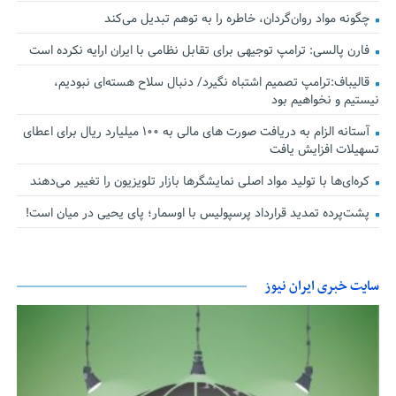
چگونه مواد روان‌گردان، خاطره را به توهم تبدیل می‌کند
فارن پالسی: ترامپ توجیهی برای تقابل نظامی با ایران ارایه نکرده است
قالیباف:ترامپ تصمیم اشتباه نگیرد/ دنبال سلاح هسته‌ای نبودیم،
نیستیم و نخواهیم بود
آستانه الزام به دریافت صورت های مالی به ۱۰۰ میلیارد ریال برای اعطای
تسهیلات افزایش یافت
کره‌ای‌ها با تولید مواد اصلی نمایشگرها بازار تلویزیون را تغییر می‌دهند
پشت‌پرده تمدید قرارداد پرسپولیس با اوسمار؛ پای یحیی در میان است!
سایت خبری ایران نیوز