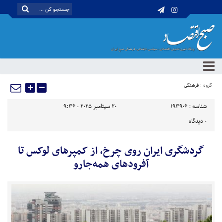
گروه :
فرهنگی
شناسه :
193906
20 سپتامبر 2025 - 9:36
0
دیدگاه
گردشگری ایران روی چرخ، از کمپرهای لوکس تا
آفرودهای همه‌جارو