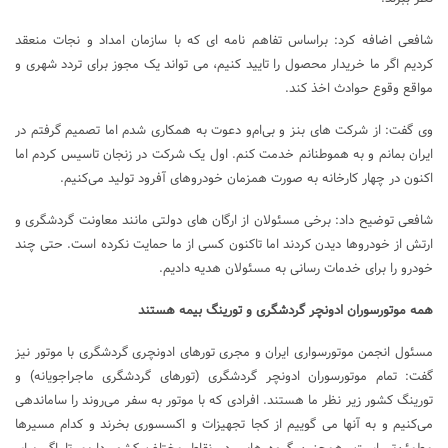
شافعی اضافه کرد: براساس تفاهم نامه ای که با سازمان امداد و نجات منعقد
کردیم اگر ما خریدار محصول را تایید کنیم، می تواند یک مجوز برای تردد شهری و
مواقع وقوع حوادث اخذ کند.
وی گفت: از شرکت های بنز و بی‌ام‌و دعوت به همکاری شدم اما تصمیم گرفتم در
ایران بمانم و به هموطنانم خدمت کنم. اول یک شرکت در زنجان تاسیس کردم اما
اکنون در چهار کارخانه به صورت همزمان خودروهای آفرود تولید می‌کنیم.
شافعی توضیح داد: برخی مسئولان از ارگان های دولتی مانند معاونت گردشگری و
ارتش از خودروها دیدن کردند اما تاکنون کسی از ما حمایت نکرده است. حتی چند
خودرو را برای خدمات رسانی به مسئولان هدیه دادیم.
همه موتورسوران ادونچر گردشگری و تورینگ بیمه هستند
مسئول انجمن موتورسواری ایران و مجری تورهای ادونچری گردشگری با موتور نیز
گفت: تمام موتورسوران ادونچر گردشگری (تورهای گردشگری ماجراجویانه) و
تورینگ کشور زیر نظر ما هستند. افرادی که با موتور به سفر می‌روند را ساماندهی
می‌کنیم و به آنها می گوییم از کجا تجهیزات و اکسسوری بخرند و کدام مسیرها