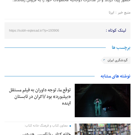
حضور پیدا کردند و در مذاکرات دوجانبه محصولات خود را به فروش رساندند.
منبع خبر : ایرنا
لینک کوتاه :
https://sobh-eqtesad.ir/?p=193906
برچسب ها
گردشگری ایران
نوشته های مشابه
توقع ما، توجه داوران به فیلم مستقل
«بیلبورد» بود /اکران در تابستان
آینده
معاون کتاب و فرهنگ خانه کتاب:
خانه کتاب با تاسیس «پردیس