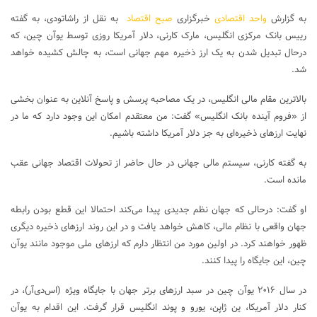
به گزارش
واحد اقتصادی
خبرگزاری
صبح اقتصاد
به نقل از راشاتودی، به گفته
رییس بانک مرکزی انگلیس، مارک کارنی، دلار آمریکا روزی توسط یوآن چین، که
درحال تبدیل شدن به یک ارز ذخیره مهم جهانی است، به چالش کشیده خواهد
شد.
بالاترین مقام مالی انگلیس، در یک مصاحبه پرسش و پاسخ آنلاین به عنوان بخشی
از «فروم آینده بانک انگلیس» گفت: من معتقدم امکان این وجود دارد که ما در
نهایت ارزهای ذخیره‌ای به جز دلار آمریکا داشته باشیم.
به گفته کارنی، سیستم مالی جهانی در حال حاضر از تحولات اقتصاد جهانی عقب
مانده است.
او گفت: درحالی که جهان نظم جدیدی پیدا می‌کند احتمالا این قطع بودن رابطه
جهان واقعی با نظام مالی، کاهش خواهد یافت و در این روند ارزهای ذخیره دیگری
ظهور خواهند کرد. در اولین مورد من انتظار دارم که ارزهای ملی موجود مانند یوآن
چین، این جایگاه را پیدا کنند.
در سال ۲۰۱۶ یوآن چین در سبد ارزهای برتر جهان با جایگاه ویژه (اس‌دی‌آر)، در
کنار دلار آمریکا، ین ژاپن، یورو و پوند انگلیس قرار گرفت. این اقدام به یوآن