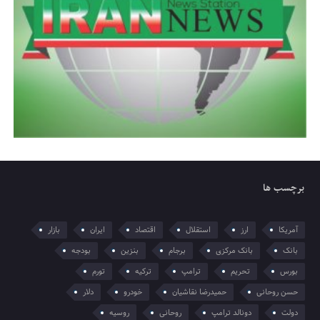
برچسب ها
آمریکا
ارز
استقلال
اقتصاد
ایران
بازار
بانک
بانک مرکزی
برجام
بنزین
بودجه
بورس
تحریم
ترامپ
ترکیه
تورم
حسن روحانی
حمیدرضا نقاشیان
خودرو
دلار
دولت
دونالد ترامپ
روحانی
روسیه