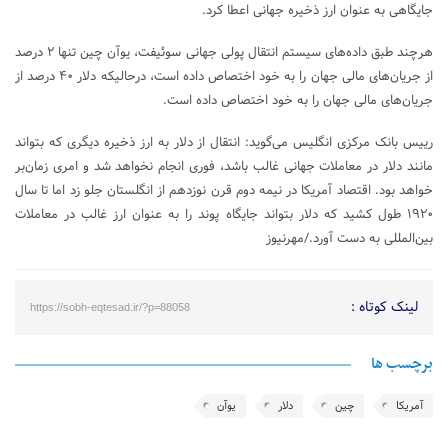
جایگاهی به عنوان ارز ذخیره جهانی اعطا کرد.
هرچند طبق داده‌های سیستم انتقال پولی جهانی سوئیفت، یوآن چین تنها ۲ درصد
از جریان‌های مالی جهان را به خود اختصاص داده است، درحالیکه دلار ۴۰ درصد از
جریان‌های مالی جهان را به خود اختصاص داده است.
رییس بانک مرکزی انگلیس می‌گوید: انتقال از دلار به ارز ذخیره دیگری که بتواند
مانند دلار در معاملات جهانی غالب باشد، فوری انجام نخواهد شد و امری زمان‌بر
خواهد بود. اقتصاد آمریکا در نیمه دوم قرن نوزدهم از انگلستان جلو زد اما تا سال
۱۹۲۰ طول کشید که دلار بتواند جایگاه پوند را به عنوان ارز غالب در معاملات
بین‌المللی به دست آورد./مهرنیوز
لینک کوتاه :
https://sobh-eqtesad.ir/?p=88058
برچسب ها
آمریکا
چین
دلار
یوآن