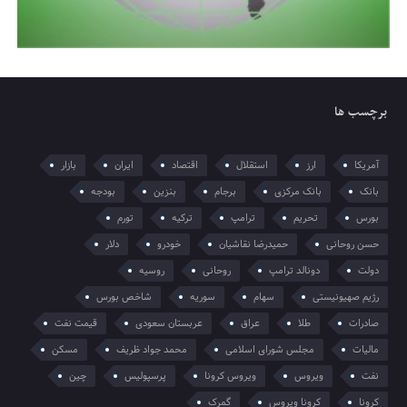
برچسب ها
آمریکا
ارز
استقلال
اقتصاد
ایران
بازار
بانک
بانک مرکزی
برجام
بنزین
بودجه
بورس
تحریم
ترامپ
ترکیه
تورم
حسن روحانی
حمیدرضا نقاشیان
خودرو
دلار
دولت
دونالد ترامپ
روحانی
روسیه
رژیم صهیونیستی
سهام
سوریه
شاخص بورس
صادرات
طلا
عراق
عربستان سعودی
قیمت نفت
مالیات
مجلس شورای اسلامی
محمد جواد ظریف
مسکن
نفت
ویروس
ویروس کرونا
پرسپولیس
چین
کرونا
کرونا ویروس
گمرک