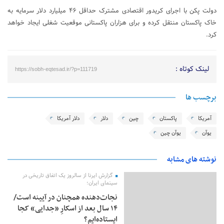
دولت پکن با اجرای کریدور اقتصادی مشترک حداقل ۴۶ میلیارد دلار سرمایه به
خاک پاکستان منتقل کرده و برای هزاران پاکستانی موقعیت شغلی ایجاد خواهد
کرد.
لینک کوتاه :
https://sobh-eqtesad.ir/?p=111719
برچسب ها
آمریکا
پاکستان
چین
دلار
دلار آمریکا
یوآن
یوآن چین
نوشته های مشابه
گزارش ایرنا از سالروز یک اتفاق تاریخی در
سینمای ایران؛
نجات‌دهنده‌ همچنان در آیینه است/
۱۴ سال بعد از اسکارِ «جدایی» کجا
ایستاده‌ایم؟