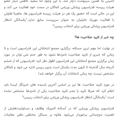
تامینی به همین سرنوشت دچار شد، با این وجود اما سعید کاظمی دیگر عضو
هیئت رییسه فدراسیون پزشکی ورزشی کماکان در سمت خود فعالیت می کند و
این در حالی است که حضور یک نفر در هیئت رییسه فدراسیون ها، ماهیتا تفاوتی
با فعالیت مهرزاد خلیلیان به عنوان سرپرست سابق ندارد.”یکسالگی انتظار
فدراسیون پزشکی ورزشی برای انتخاب رییس!”
چه خبر از تایید صلاحیت ها؟
در نهایت اما مهم ترین مسئله، برگزاری مجمع انتخاباتی این فدراسیون است و تا
زمانی که خبری از تایید صلاحیت نامزدها نشود به طور حتم نمی توان در مورد
زمان برگزاری مجمع انتخاباتی این فدراسیون اظهار نظر کرد؛ فدراسیونی که از ششم
آذرماه سال گذشته تا کنون مدت یکسال است بدون رییس اداره می شود و کماکان
مشخص نیست چه زمانی انتخابات آن برگزار خواهد شد!
در مورد تایید صلاحیت ها نیز بر اساس آخرین شنیده های خبرنگار ایسنا باید
اعلام کرد که صرفا تایید یا عدم تایید صلاحیت یکی از نامزدها مشخص نشده
است.”یکسالگی انتظار فدراسیون پزشکی ورزشی برای انتخاب رییس!”
فدراسیون پزشکی ورزشی که در آستانه المپیک وظایف و مسئولیت‌هایش از
اهمیت دوچندانی برخوردار می‌شود علاوه بر مسائل مختلفی نظیر معاینات