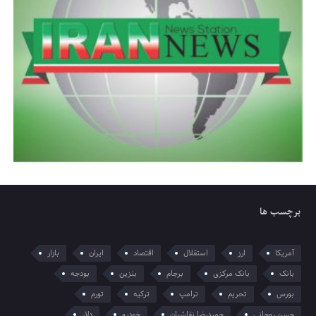
برچسب ها
آمریکا
ارز
استقلال
اقتصاد
ایران
بازار
بانک
بانک مرکزی
برجام
بنزین
بودجه
بورس
تحریم
ترامپ
ترکیه
تورم
حسن روحانی
حمیدرضا نقاشیان
خودرو
دلار