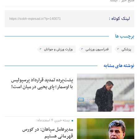
منبع خبر : ایسنا
لینک کوتاه :
https://sobh-eqtesad.ir/?p=140071
برچسب ها
پزشکی
فدراسیون ورزشی
وزارت ورزش و جوانان
نوشته های مشابه
پشت‌پرده تمدید قرارداد پرسپولیس
با اوسمار؛ پای یحیی در میان است!
بسته خبری ۴ اسفندماه؛
مدیرعامل سپاهان: در کورس
قهرمانی هستیم