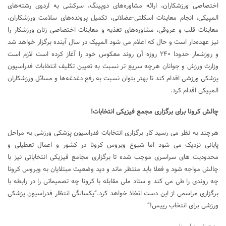
اختصاصی ورزشکاران، ارائه مشاوره‌های دوپینگ، سرکشی به اردوی رشته‌های
المپیکی، انجام معاینات اسکلتی-عضلانی، تکمیل پرونده‌های سلامت ورزشکاران،
معاینات قلب و عروقی، مشاوره‌های تغذیه و معاینات اختصاصی زنان ورزشکار را
نیز عهده‌دار است و حال که اعلام می شود المپیک در سال آینده برگزار خواهد شد
و روزشمار حدودا ۲۴۰ روزه آن روند معکوس خود را آغاز کرده است لازم است
وزارت ورزش و جوانان هرچه سریع تر نسبت به تعیین تکلیف انتخابات فدراسیون
پزشکی ورزشی اقدام کند تا بهتر بتوان نسبت به رفع دغدغه‌ها و مسائل ورزشکاران
المپیکی اقدام کرد.
چالش کرونا برای برگزاری مجمع فیزیکی انتخابات!
هرچند به نظر می رسید کار برگزاری انتخابات فدراسیون پزشکی ورزشی به مراحل
پایانی نزدیک می شود اما شیوع ویروس کرونا در کشور و اعمال تعطیلی و
محدودیت های سراسری موجب شده تا برگزاری مجامع فیزیکی انتخاباتی نیز با
چالش مواجه شود و فعلا باید منتظر ماند و دید وضعیت مبتلایان به ویروس کرونا
چه روندی را طی می کند و ستاد ملی مقابله با کرونا چه تصمیماتی را در رابطه با
برگزاری مراسمی از این دست اتخاذ خواهد کرد.”یکسالگی انتظار فدراسیون پزشکی
ورزشی برای انتخاب رییس!”