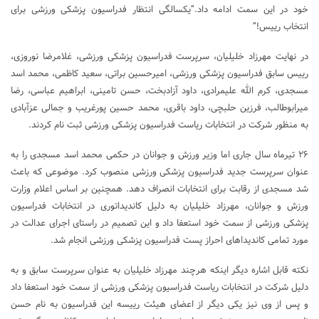
خود در این سمت ادامه داد.”یکسالگی انتظار فدراسیون پزشکی ورزشی برای
انتخاب رییس!”
در نهایت مهرزاد خلیلیان، سرپرست فدراسیون پزشکی ورزشی، غلامرضا نوروزی،
رییس سابق فدراسیون پزشکی ورزشی، امیرحسین براتی، سعید کاظمی، محمد اسد
مسجدی، کرم الله علیمرادی، داود آزادبخت، حسن تامینی، ابراهیم عباسی، رضا
میرابوطالب، فرزین حلبچی، داود باقری، محمد حسین پورغریب و جمالی عزآبادی
به منظور شرکت در انتخابات ریاست فدراسیون پزشکی ورزشی ثبت نام کردند.
۲۶ تیرماه سال جاری اما وزیر ورزش و جوانان در حکمی محمد اسد مسجدی را به
عنوان سرپرست جدید فدراسیون پزشکی ورزشی منصوب کرد. موضوعی که باعث
شد مسجدی از رقابت برای انتخابات انصراف دهد. همچنین بر اساس اعلام وزارت
ورزش و جوانان، مهرزاد خلیلیان به دلیل کاندیداتوری در انتخابات فدراسیون
پزشکی ورزشی از سمت خود استعفا داد و این تصمیم در راستای اجرای عدالت در
مورد تمامی کاندیداهای احراز پست فدراسیون پزشکی ورزشی انجام شد.
نکته قابل اشاره دیگر اینکه هرچند مهرزاد خلیلیان به عنوان سرپرست سابق و به
دلیل شرکت در انتخابات ریاست فدراسیون پزشکی ورزشی از سمت خود استعفا داد
و پس از وی نیز یکی دیگر از اعضای هیئت رییسه این فدراسیون به نام حسن