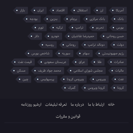
آمریکا
ارز
استقلال
اقتصاد
ایران
بازار
بانک
بانک مرکزی
برجام
بنزین
بودجه
بورس
تحریم
ترامپ
ترکیه
تورم
حسن روحانی
حمیدرضا نقاشیان
خودرو
دلار
دولت
دونالد ترامپ
روحانی
روسیه
رژیم صهیونیستی
سهام
سوریه
شاخص بورس
صادرات
طلا
عراق
عربستان سعودی
قیمت نفت
مالیات
مجلس شورای اسلامی
محمد جواد ظریف
مسکن
نفت
ویروس
ویروس کرونا
پرسپولیس
چین
کرونا
کرونا ویروس
گمرک
خانه
ارتباط با ما
درباره ما
تعرفه تبلیغات
ارشیو روزنامه
قوانین و مقررات