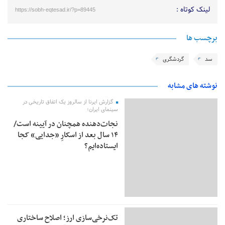
لینک کوتاه :
https://sobh-eqtesad.ir/?p=89445
برچسب ها
سد
گردشگری
نوشته های مشابه
گزارش ایرنا از سالروز یک اتفاق تاریخی در
سینمای ایران؛
نجات‌دهنده‌ همچنان در آیینه است/
۱۴ سال بعد از اسکارِ «جدایی» کجا
ایستاده‌ایم؟
تک‌نرخی‌سازی ارز؛ اصلاح ساختاری