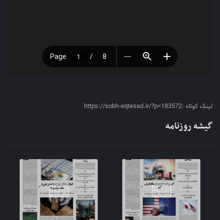
لینک کوتاه :https://sobh-eqtesad.ir/?p=183572
گیشه روزنامه