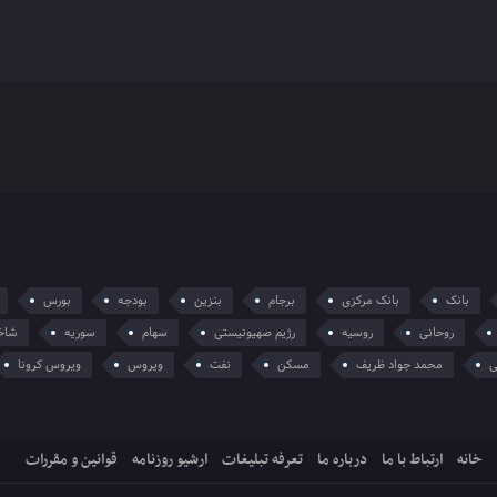
بانک
بانک مرکزی
برجام
بنزین
بودجه
بورس
روحانی
روسیه
رژیم صهیونیستی
سهام
سوریه
شاخ
ی
محمد جواد ظریف
مسکن
نفت
ویروس
ویروس کرونا
خانه
ارتباط با ما
درباره ما
تعرفه تبلیغات
ارشیو روزنامه
قوانین و مقررات