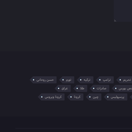
تحریم
ترامپ
ترکیه
تورم
حسن روحانی
ص بورس
صادرات
طلا
عراق
پرسپولیس
چین
کرونا
کرونا ویروس