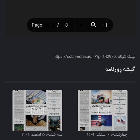
لینک کوتاه :https://sobh-eqtesad.ir/?p=142970
گیشه روزنامه
چهارشنبه، ۶ اسفند ۱۴۰۴
سه شنبه، ۵ اسفند ۱۴۰۴