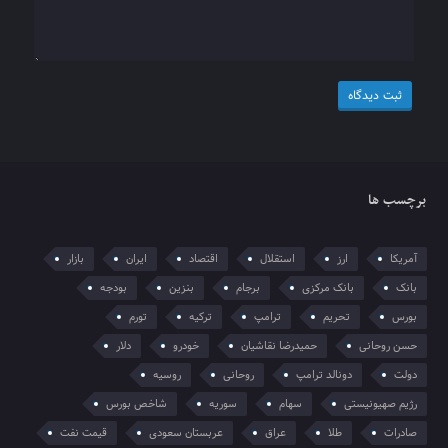
برچسب ها
آمریکا
ارز
استقلال
اقتصاد
ایران
بازار
بانک
بانک مرکزی
برجام
بنزین
بودجه
بورس
تحریم
ترامپ
ترکیه
تورم
حسن روحانی
حمیدرضا نقاشیان
خودرو
دلار
دولت
دونالد ترامپ
روحانی
روسیه
رژیم صهیونیستی
سهام
سوریه
شاخص بورس
صادرات
طلا
عراق
عربستان سعودی
قیمت نفت