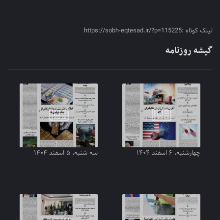
لینک کوتاه :https://sobh-eqtesad.ir/?p=115225
گیشه روزنامه
چهارشنبه، ۶ اسفند ۱۴۰۴
سه شنبه، ۵ اسفند ۱۴۰۴