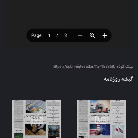
لینک کوتاه :https://sobh-eqtesad.ir/?p=188858
گیشه روزنامه