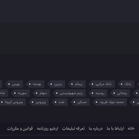
بانک
بانک مرکزی
برجام
بنزین
بودجه
بورس
روحانی
روسیه
رژیم صهیونیستی
سهام
سوریه
شاخ
ی
محمد جواد ظریف
مسکن
نفت
ویروس
ویروس کرونا
خانه
ارتباط با ما
درباره ما
تعرفه تبلیغات
ارشیو روزنامه
قوانین و مقررات