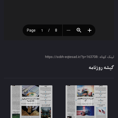
لینک کوتاه :https://sobh-eqtesad.ir/?p=163708
گیشه روزنامه