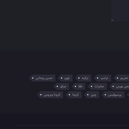
تحریم
ترامپ
ترکیه
تورم
حسن روحانی
ص بورس
صادرات
طلا
عراق
پرسپولیس
چین
کرونا
کرونا ویروس