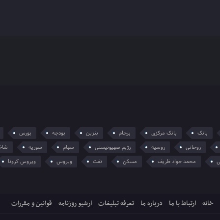
بانک
بانک مرکزی
برجام
بنزین
بودجه
بورس
روحانی
روسیه
رژیم صهیونیستی
سهام
سوریه
شاخ
ی
محمد جواد ظریف
مسکن
نفت
ویروس
ویروس کرونا
خانه
ارتباط با ما
درباره ما
تعرفه تبلیغات
ارشیو روزنامه
قوانین و مقررات