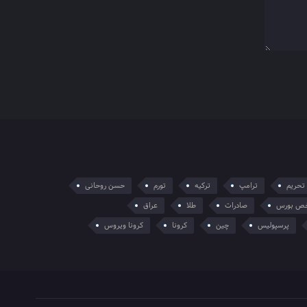
تحریم
ترامپ
ترکیه
تورم
حسن روحانی
ص بورس
صادرات
طلا
عراق
پرسپولیس
چین
کرونا
کرونا ویروس