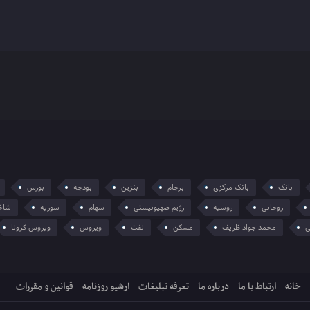
بانک
بانک مرکزی
برجام
بنزین
بودجه
بورس
روحانی
روسیه
رژیم صهیونیستی
سهام
سوریه
شاخ
ی
محمد جواد ظریف
مسکن
نفت
ویروس
ویروس کرونا
خانه
ارتباط با ما
درباره ما
تعرفه تبلیغات
ارشیو روزنامه
قوانین و مقررات