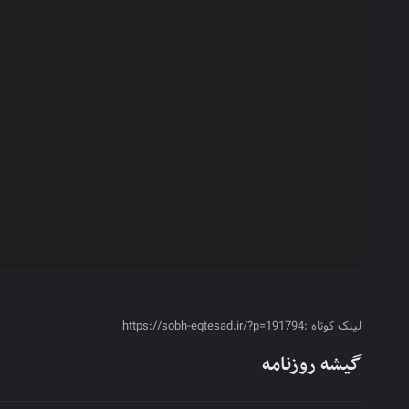
لینک کوتاه :https://sobh-eqtesad.ir/?p=191794
گیشه روزنامه