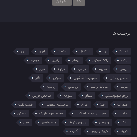
18
آخرین
برچسب ها
آمریکا
ارز
استقلال
اقتصاد
ایران
بازار
بانک
بانک مرکزی
برجام
بنزین
بودجه
بورس
تحریم
ترامپ
ترکیه
تورم
حسن روحانی
حمیدرضا نقاشیان
خودرو
دلار
دولت
دونالد ترامپ
روحانی
روسیه
رژیم صهیونیستی
سهام
سوریه
شاخص بورس
صادرات
طلا
عراق
عربستان سعودی
قیمت نفت
مالیات
مجلس شورای اسلامی
محمد جواد ظریف
مسکن
نفت
ویروس
ویروس کرونا
پرسپولیس
چین
کرونا
کرونا ویروس
گمرک