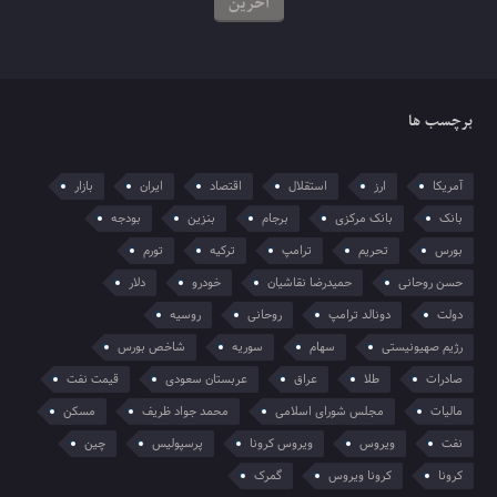
آخرین
برچسب ها
آمریکا
ارز
استقلال
اقتصاد
ایران
بازار
بانک
بانک مرکزی
برجام
بنزین
بودجه
بورس
تحریم
ترامپ
ترکیه
تورم
حسن روحانی
حمیدرضا نقاشیان
خودرو
دلار
دولت
دونالد ترامپ
روحانی
روسیه
رژیم صهیونیستی
سهام
سوریه
شاخص بورس
صادرات
طلا
عراق
عربستان سعودی
قیمت نفت
مالیات
مجلس شورای اسلامی
محمد جواد ظریف
مسکن
نفت
ویروس
ویروس کرونا
پرسپولیس
چین
کرونا
کرونا ویروس
گمرک