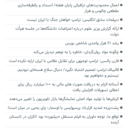
اعمال محدودیت‌های ترافیکی پایان هفته/ انسداد و یکطرفه‌سازی
مقطعی چالوس و هراز
دیپلمات سابق انگلیس:‌ ترامپ خواهان جنگ با ایران نیست
ارائه گزارش وزیر علوم درباره اعتراضات دانشگاه‌ها در جلسه هیأت
دولت
رشد ۶۱ هزار واحدی شاخص بورس
چگونه مواد روان‌گردان، خاطره را به توهم تبدیل می‌کند
فارن پالسی: ترامپ توجیهی برای تقابل نظامی با ایران ارایه نکرده است
قالیباف:ترامپ تصمیم اشتباه نگیرد/ دنبال سلاح هسته‌ای نبودیم،
نیستیم و نخواهیم بود
آستانه الزام به دریافت صورت های مالی به ۱۰۰ میلیارد ریال برای
اعطای تسهیلات افزایش یافت
کره‌ای‌ها با تولید مواد اصلی نمایشگرها بازار تلویزیون را تغییر می‌دهند
پشت‌پرده تمدید قرارداد پرسپولیس با اوسمار؛ پای یحیی در میان است!
توقع ما، توجه داوران به فیلم مستقل «بیلبورد» بود /اکران در تابستان
آینده