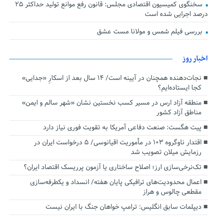
سخنگوی کمیسیون اقتصادی مجلس: قانون رفع موانع تولید حداکثر ۲۵
درصد اجرایی شده است
بررسی فیلم شمس و مولانا مست عشق
اخبار روز
نجات‌دهنده‌ همچنان در آیینه است/ ۱۴ سال بعد از اسکارِ «جدایی»
کجا ایستاده‌ایم؟
منطقه آزاد ارس در مسیر کسب نخستین نشان «شهر سالم و ایمن»
مناطق آزاد کشور
پیت هگست: صنعت دفاعی آمریکا به تقویت فوری نیاز دارد
اقتدار ناوگروه ۱۰۳ در مأموریت‌ اقیانوسی/ ۵ درخواست ایران در
رزمایش میلان تصویب شد
تک‌نرخی‌سازی ارز؛ اصلاح ساختاری یا آزمون پرریسک اقتصاد ایران؟
اعمال محدودیت‌های ترافیکی پایان هفته/ انسداد و یکطرفه‌سازی
مقطعی چالوس و هراز
دیپلمات سابق انگلیس:‌ ترامپ خواهان جنگ با ایران نیست