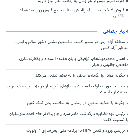
عارف:امروز بیش از هر زمان به رفاقت ملی نیاز داریم
فروش ۷.۷ درصد سهام پالایش ستاره خلیج فارس روی میز هیات
واگذاری
اخبار اجتماعی
منطقه آزاد ارس در مسیر کسب نخستین نشان «شهر سالم و ایمن»
مناطق آزاد کشور
اعمال محدودیت‌های ترافیکی پایان هفته/ انسداد و یکطرفه‌سازی
مقطعی چالوس و هراز
چگونه مواد روان‌گردان، خاطره را به توهم تبدیل می‌کند
برخورد بدون تعارف با ساخت‌ و سازهای غیرمجاز در یزد؛ عزم جدی برای
صیانت از طبیعت
چگونه با تغذیه صحیح در رمضان به سلامت بدن کمک کنیم
رئیس قوه قضاییه درگذشت مادر سردار جاویدالاثر حاج احمد متوسلیان
را تسلیت گفت
بررسی ورود واکسن HPV به برنامه ملی ایمن‌سازی / اولویت