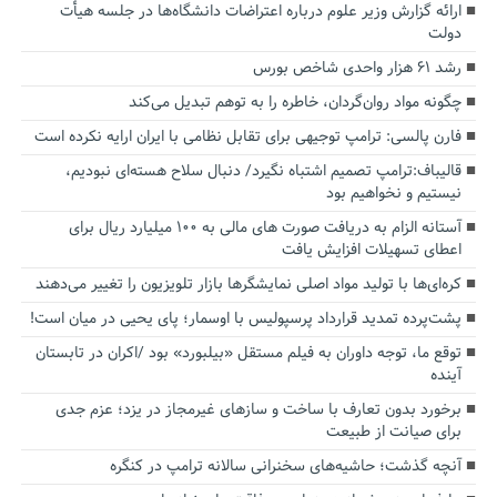
ارائه گزارش وزیر علوم درباره اعتراضات دانشگاه‌ها در جلسه هیأت
دولت
رشد ۶۱ هزار واحدی شاخص بورس
چگونه مواد روان‌گردان، خاطره را به توهم تبدیل می‌کند
فارن پالسی: ترامپ توجیهی برای تقابل نظامی با ایران ارایه نکرده است
قالیباف:ترامپ تصمیم اشتباه نگیرد/ دنبال سلاح هسته‌ای نبودیم،
نیستیم و نخواهیم بود
آستانه الزام به دریافت صورت های مالی به ۱۰۰ میلیارد ریال برای
اعطای تسهیلات افزایش یافت
کره‌ای‌ها با تولید مواد اصلی نمایشگرها بازار تلویزیون را تغییر می‌دهند
پشت‌پرده تمدید قرارداد پرسپولیس با اوسمار؛ پای یحیی در میان است!
توقع ما، توجه داوران به فیلم مستقل «بیلبورد» بود /اکران در تابستان
آینده
برخورد بدون تعارف با ساخت‌ و سازهای غیرمجاز در یزد؛ عزم جدی
برای صیانت از طبیعت
آنچه گذشت؛ حاشیه‌های سخنرانی سالانه ترامپ در کنگره