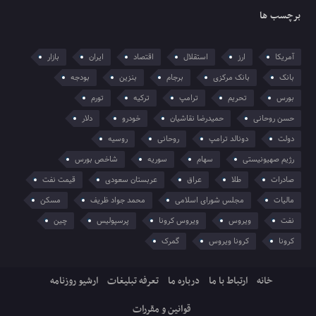
برچسب ها
آمریکا
ارز
استقلال
اقتصاد
ایران
بازار
بانک
بانک مرکزی
برجام
بنزین
بودجه
بورس
تحریم
ترامپ
ترکیه
تورم
حسن روحانی
حمیدرضا نقاشیان
خودرو
دلار
دولت
دونالد ترامپ
روحانی
روسیه
رژیم صهیونیستی
سهام
سوریه
شاخص بورس
صادرات
طلا
عراق
عربستان سعودی
قیمت نفت
مالیات
مجلس شورای اسلامی
محمد جواد ظریف
مسکن
نفت
ویروس
ویروس کرونا
پرسپولیس
چین
کرونا
کرونا ویروس
گمرک
خانه
ارتباط با ما
درباره ما
تعرفه تبلیغات
ارشیو روزنامه
قوانین و مقررات