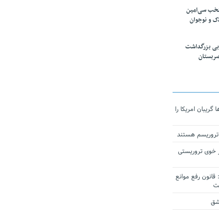
تخب سی‌امین
ک و نوجوان
بی بزرگداشت
صربستان
ریبان امریکا را
 تروریسم هستند
 خوی تروریستی
انون رفع موانع
شق