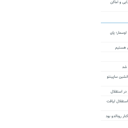
یی و اماکن
اوسمار؛ پای
ی هستیم
 شد
انشین ساپینتو
 در استقلال
استقلال لیاقت
ار رونالدو بود