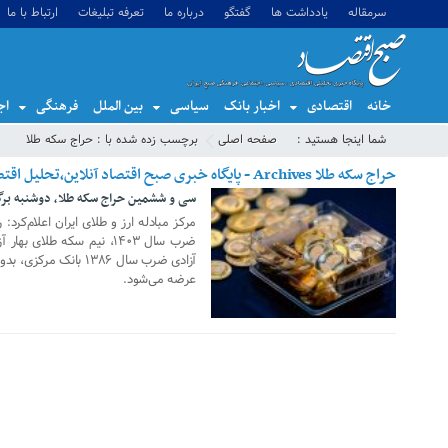
سرمقاله
یادداشت ها
گفتگو
درباره ما
تعرفه تبلیغات
ارتباط با ما
خانه
اقتصادی
اخبار بانک
سیاسی
بین الملل
فرهنگی
اج
شما اینجا هستید :
صفحه اصلی
برچسب زده شده با : حراج سکه طلا
حراج سکه طلا Archives - پایگاه خبری صبح اقتصاد آنلاین،تحلیل اقتصادی،اخبار اقتصادی
سی و ششمین حراج سکه طلا، دوشنبه برگ
16 نوامبر 2024
آزادی ضرب سال ۱۳۸۶ ب
عرضه می‌شود.