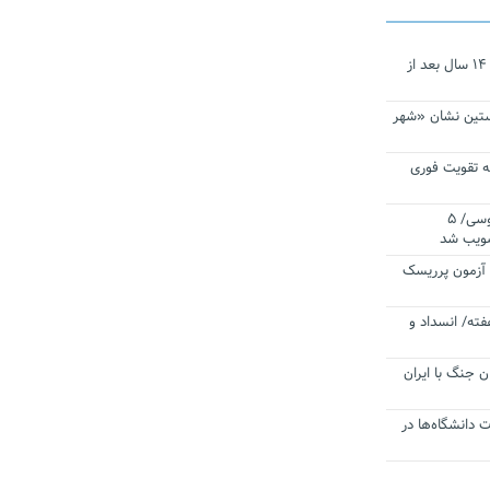
نجات‌دهنده‌ همچنان در آیینه است/ ۱۴ سال بعد از
ستین نشان «شهر
 تقویت فوری
اقتدار ناوگروه ۱۰۳ در مأموریت‌ اقیانوسی/ ۵
صویب شد
ا آزمون پرریسک
فته/ انسداد و
ن جنگ با ایران
ت دانشگاه‌ها در