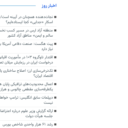
اخبار روز
اسکارِ «جدایی» کجا ایستاده‌ایم؟
منطقه آزاد ارس در مسیر کسب نخ
سالم و ایمن» مناطق آزاد کشور
پیت هگست: صنعت دفاعی آمریکا به
نیاز دارد
درخواست ایران در رزمایش میلان ت
تک‌نرخی‌سازی ارز؛ اصلاح ساختاری ی
اقتصاد ایران؟
اعمال محدودیت‌های ترافیکی پایان ه
یکطرفه‌سازی مقطعی چالوس و هراز
دیپلمات سابق انگلیس:‌ ترامپ خواها
نیست
ارائه گزارش وزیر علوم درباره اعتراضا
جلسه هیأت دولت
رشد ۶۱ هزار واحدی شاخص بورس