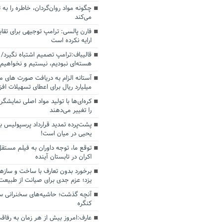
چگونه مواد روان‌گردان، خاطره را به 
می‌کند
فارن پالسی: ترامپ توجیهی برای تقابل
ارایه نکرده است
قالیباف:ترامپ تصمیم اشتباه نگیرد/ 
هسته‌ای نبودیم، نیستیم و نخواهیم 
میلیارد ریال برای اعطای تسهیلات اف
کره‌ای‌ها با تولید مواد اصلی نمایشگره
را تغییر می‌دهند
پشت‌پرده تمدید قرارداد پرسپولیس با
یحیی در میان است!
توقع ما، توجه داوران به فیلم مستقل
اکران در تابستان آینده
برخورد بدون تعارف با ساخت‌ و سازه
یزد؛ عزم جدی برای صیانت از طبیعت
آنچه گذشت؛ حاشیه‌های سخنرانی سال
کنگره
عارف:امروز بیش از هر زمان به رفاقت