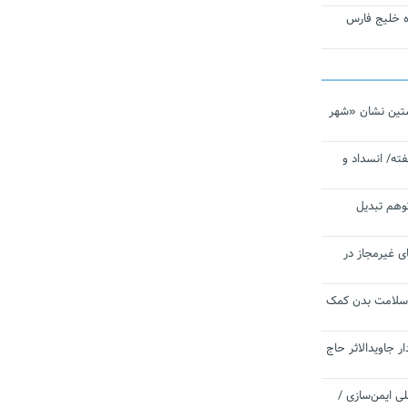
تاره خلیج فارس
تین نشان «شهر
ته/ انسداد و
توهم تبدیل
ی غیرمجاز در
 سلامت بدن کمک
 جاویدالاثر حاج
 به برنامه ملی ایمن‌سازی /