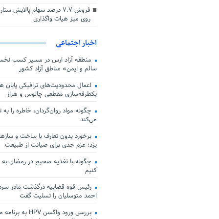
فروش ۷.۷ درصد سهام پالایش س
روی میز هیات واگذاری
اخبار اجتماعی
منطقه آزاد ارس در مسیر کسب نخس
سالم و ایمن» مناطق آزاد کشور
اعمال محدودیت‌های ترافیکی پایان هف
یکطرفه‌سازی مقطعی چالوس و هراز
چگونه مواد روان‌گردان، خاطره را به 
می‌کند
برخورد بدون تعارف با ساخت‌ و سازها
یزد؛ عزم جدی برای صیانت از طبیعت
چگونه با تغذیه صحیح در رمضان به
کنیم
رئیس قوه قضاییه درگذشت مادر سردار
احمد متوسلیان را تسلیت گفت
بررسی ورود واکسن HPV