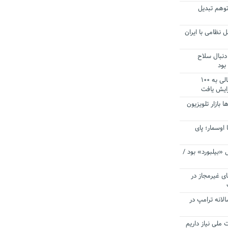
توهم تبدیل
 نظامی با ایران
دنبال سلاح
بود
آستانه الزام به دریافت صورت های مالی به ۱۰۰
زایش یافت
ا بازار تلویزیون
 اوسمار؛ پای
 «بیلبورد» بود /
ای غیرمجاز در
انه ترامپ در
 ملی نیاز داریم