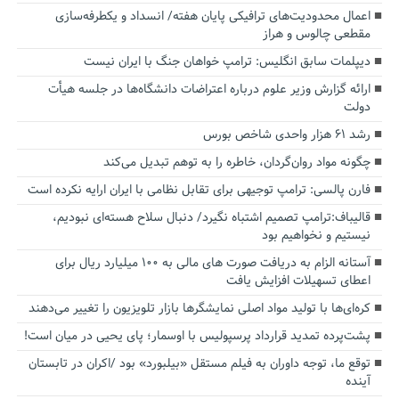
اعمال محدودیت‌های ترافیکی پایان هفته/ انسداد و یکطرفه‌سازی
مقطعی چالوس و هراز
دیپلمات سابق انگلیس:‌ ترامپ خواهان جنگ با ایران نیست
ارائه گزارش وزیر علوم درباره اعتراضات دانشگاه‌ها در جلسه هیأت
دولت
رشد ۶۱ هزار واحدی شاخص بورس
چگونه مواد روان‌گردان، خاطره را به توهم تبدیل می‌کند
فارن پالسی: ترامپ توجیهی برای تقابل نظامی با ایران ارایه نکرده است
قالیباف:ترامپ تصمیم اشتباه نگیرد/ دنبال سلاح هسته‌ای نبودیم،
نیستیم و نخواهیم بود
آستانه الزام به دریافت صورت های مالی به ۱۰۰ میلیارد ریال برای
اعطای تسهیلات افزایش یافت
کره‌ای‌ها با تولید مواد اصلی نمایشگرها بازار تلویزیون را تغییر می‌دهند
پشت‌پرده تمدید قرارداد پرسپولیس با اوسمار؛ پای یحیی در میان است!
توقع ما، توجه داوران به فیلم مستقل «بیلبورد» بود /اکران در تابستان
آینده