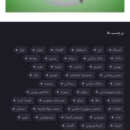
برچسب ها
آمریکا
ارز
استقلال
اقتصاد
ایران
بازار
بانک
بانک مرکزی
برجام
بنزین
بودجه
بورس
تحریم
ترامپ
ترکیه
تورم
حسن روحانی
حمیدرضا نقاشیان
خودرو
دلار
دولت
دونالد ترامپ
روحانی
روسیه
رژیم صهیونیستی
سهام
سوریه
شاخص بورس
صادرات
طلا
عراق
عربستان سعودی
قیمت نفت
مالیات
مجلس شورای اسلامی
محمد جواد ظریف
مسکن
نفت
ویروس
ویروس کرونا
پرسپولیس
چین
کرونا
کرونا ویروس
گمرک