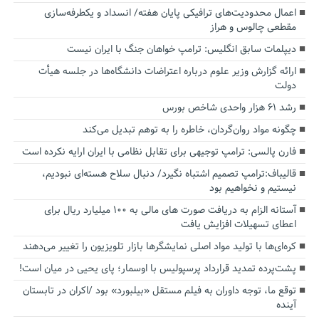
اعمال محدودیت‌های ترافیکی پایان هفته/ انسداد و یکطرفه‌سازی
مقطعی چالوس و هراز
دیپلمات سابق انگلیس:‌ ترامپ خواهان جنگ با ایران نیست
ارائه گزارش وزیر علوم درباره اعتراضات دانشگاه‌ها در جلسه هیأت
دولت
رشد ۶۱ هزار واحدی شاخص بورس
چگونه مواد روان‌گردان، خاطره را به توهم تبدیل می‌کند
فارن پالسی: ترامپ توجیهی برای تقابل نظامی با ایران ارایه نکرده است
قالیباف:ترامپ تصمیم اشتباه نگیرد/ دنبال سلاح هسته‌ای نبودیم،
نیستیم و نخواهیم بود
آستانه الزام به دریافت صورت های مالی به ۱۰۰ میلیارد ریال برای
اعطای تسهیلات افزایش یافت
کره‌ای‌ها با تولید مواد اصلی نمایشگرها بازار تلویزیون را تغییر می‌دهند
پشت‌پرده تمدید قرارداد پرسپولیس با اوسمار؛ پای یحیی در میان است!
توقع ما، توجه داوران به فیلم مستقل «بیلبورد» بود /اکران در تابستان
آینده