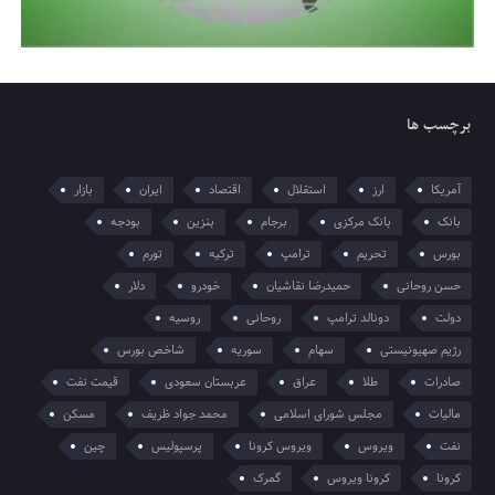
برچسب ها
آمریکا
ارز
استقلال
اقتصاد
ایران
بازار
بانک
بانک مرکزی
برجام
بنزین
بودجه
بورس
تحریم
ترامپ
ترکیه
تورم
حسن روحانی
حمیدرضا نقاشیان
خودرو
دلار
دولت
دونالد ترامپ
روحانی
روسیه
رژیم صهیونیستی
سهام
سوریه
شاخص بورس
صادرات
طلا
عراق
عربستان سعودی
قیمت نفت
مالیات
مجلس شورای اسلامی
محمد جواد ظریف
مسکن
نفت
ویروس
ویروس کرونا
پرسپولیس
چین
کرونا
کرونا ویروس
گمرک