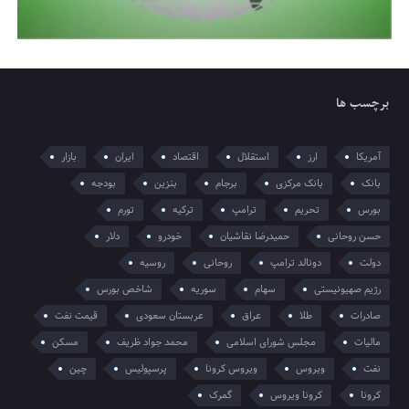
برچسب ها
آمریکا
ارز
استقلال
اقتصاد
ایران
بازار
بانک
بانک مرکزی
برجام
بنزین
بودجه
بورس
تحریم
ترامپ
ترکیه
تورم
حسن روحانی
حمیدرضا نقاشیان
خودرو
دلار
دولت
دونالد ترامپ
روحانی
روسیه
رژیم صهیونیستی
سهام
سوریه
شاخص بورس
صادرات
طلا
عراق
عربستان سعودی
قیمت نفت
مالیات
مجلس شورای اسلامی
محمد جواد ظریف
مسکن
نفت
ویروس
ویروس کرونا
پرسپولیس
چین
کرونا
کرونا ویروس
گمرک