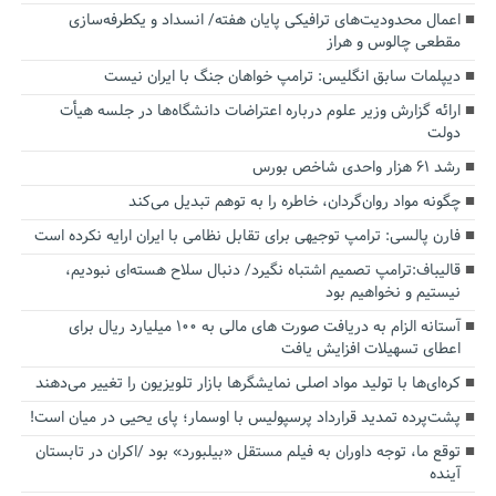
اعمال محدودیت‌های ترافیکی پایان هفته/ انسداد و یکطرفه‌سازی
مقطعی چالوس و هراز
دیپلمات سابق انگلیس:‌ ترامپ خواهان جنگ با ایران نیست
ارائه گزارش وزیر علوم درباره اعتراضات دانشگاه‌ها در جلسه هیأت
دولت
رشد ۶۱ هزار واحدی شاخص بورس
چگونه مواد روان‌گردان، خاطره را به توهم تبدیل می‌کند
فارن پالسی: ترامپ توجیهی برای تقابل نظامی با ایران ارایه نکرده است
قالیباف:ترامپ تصمیم اشتباه نگیرد/ دنبال سلاح هسته‌ای نبودیم،
نیستیم و نخواهیم بود
آستانه الزام به دریافت صورت های مالی به ۱۰۰ میلیارد ریال برای
اعطای تسهیلات افزایش یافت
کره‌ای‌ها با تولید مواد اصلی نمایشگرها بازار تلویزیون را تغییر می‌دهند
پشت‌پرده تمدید قرارداد پرسپولیس با اوسمار؛ پای یحیی در میان است!
توقع ما، توجه داوران به فیلم مستقل «بیلبورد» بود /اکران در تابستان
آینده