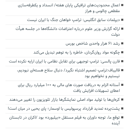
اعمال محدودیت‌های ترافیکی پایان هفته/ انسداد و یکطرفه‌سازی
مقطعی چالوس و هراز
دیپلمات سابق انگلیس:‌ ترامپ خواهان جنگ با ایران نیست
ارائه گزارش وزیر علوم درباره اعتراضات دانشگاه‌ها در جلسه هیأت
دولت
رشد ۶۱ هزار واحدی شاخص بورس
چگونه مواد روان‌گردان، خاطره را به توهم تبدیل می‌کند
فارن پالسی: ترامپ توجیهی برای تقابل نظامی با ایران ارایه نکرده است
قالیباف:ترامپ تصمیم اشتباه نگیرد/ دنبال سلاح هسته‌ای نبودیم،
نیستیم و نخواهیم بود
آستانه الزام به دریافت صورت های مالی به ۱۰۰ میلیارد ریال برای
اعطای تسهیلات افزایش یافت
کره‌ای‌ها با تولید مواد اصلی نمایشگرها بازار تلویزیون را تغییر می‌دهند
پشت‌پرده تمدید قرارداد پرسپولیس با اوسمار؛ پای یحیی در میان است!
توقع ما، توجه داوران به فیلم مستقل «بیلبورد» بود /اکران در تابستان
آینده