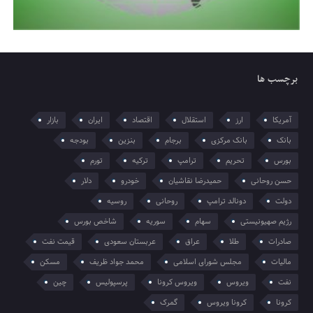
برچسب ها
آمریکا
ارز
استقلال
اقتصاد
ایران
بازار
بانک
بانک مرکزی
برجام
بنزین
بودجه
بورس
تحریم
ترامپ
ترکیه
تورم
حسن روحانی
حمیدرضا نقاشیان
خودرو
دلار
دولت
دونالد ترامپ
روحانی
روسیه
رژیم صهیونیستی
سهام
سوریه
شاخص بورس
صادرات
طلا
عراق
عربستان سعودی
قیمت نفت
مالیات
مجلس شورای اسلامی
محمد جواد ظریف
مسکن
نفت
ویروس
ویروس کرونا
پرسپولیس
چین
کرونا
کرونا ویروس
گمرک