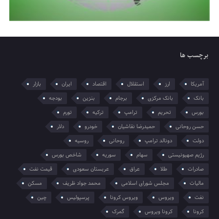
برچسب ها
آمریکا
ارز
استقلال
اقتصاد
ایران
بازار
بانک
بانک مرکزی
برجام
بنزین
بودجه
بورس
تحریم
ترامپ
ترکیه
تورم
حسن روحانی
حمیدرضا نقاشیان
خودرو
دلار
دولت
دونالد ترامپ
روحانی
روسیه
رژیم صهیونیستی
سهام
سوریه
شاخص بورس
صادرات
طلا
عراق
عربستان سعودی
قیمت نفت
مالیات
مجلس شورای اسلامی
محمد جواد ظریف
مسکن
نفت
ویروس
ویروس کرونا
پرسپولیس
چین
کرونا
کرونا ویروس
گمرک