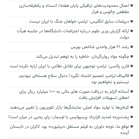
اعمال محدودیت‌های ترافیکی پایان هفته/ انسداد و یکطرفه‌سازی
مقطعی چالوس و هراز
دیپلمات سابق انگلیس:‌ ترامپ خواهان جنگ با ایران نیست
ارائه گزارش وزیر علوم درباره اعتراضات دانشگاه‌ها در جلسه هیأت
دولت
رشد ۶۱ هزار واحدی شاخص بورس
چگونه مواد روان‌گردان، خاطره را به توهم تبدیل می‌کند
فارن پالسی: ترامپ توجیهی برای تقابل نظامی با ایران ارایه نکرده است
قالیباف:ترامپ تصمیم اشتباه نگیرد/ دنبال سلاح هسته‌ای نبودیم،
نیستیم و نخواهیم بود
آستانه الزام به دریافت صورت های مالی به ۱۰۰ میلیارد ریال برای
اعطای تسهیلات افزایش یافت
کره‌ای‌ها با تولید مواد اصلی نمایشگرها بازار تلویزیون را تغییر می‌دهند
پشت‌پرده تمدید قرارداد پرسپولیس با اوسمار؛ پای یحیی در میان است!
توقع ما، توجه داوران به فیلم مستقل «بیلبورد» بود /اکران در تابستان
آینده