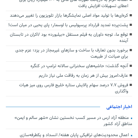
اعطای تسهیلات افزایش یافت
کره‌ای‌ها با تولید مواد اصلی نمایشگرها بازار تلویزیون را تغییر می‌دهند
پشت‌پرده تمدید قرارداد پرسپولیس با اوسمار؛ پای یحیی در میان است!
توقع ما، توجه داوران به فیلم مستقل «بیلبورد» بود /اکران در تابستان
آینده
برخورد بدون تعارف با ساخت‌ و سازهای غیرمجاز در یزد؛ عزم جدی
برای صیانت از طبیعت
آنچه گذشت؛ حاشیه‌های سخنرانی سالانه ترامپ در کنگره
عارف:امروز بیش از هر زمان به رفاقت ملی نیاز داریم
فروش ۷.۷ درصد سهام پالایش ستاره خلیج فارس روی میز هیات
واگذاری
اخبار اجتماعی
منطقه آزاد ارس در مسیر کسب نخستین نشان «شهر سالم و ایمن»
مناطق آزاد کشور
اعمال محدودیت‌های ترافیکی پایان هفته/ انسداد و یکطرفه‌سازی