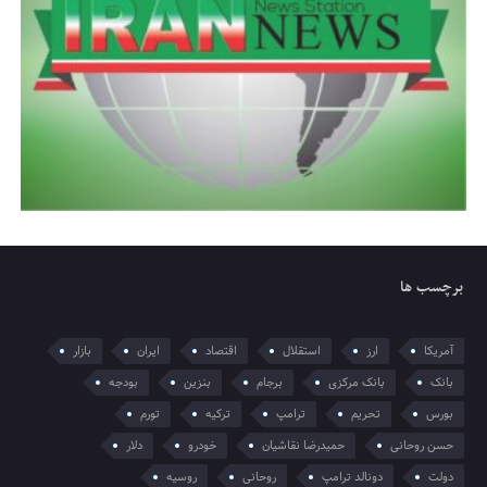
برچسب ها
آمریکا
ارز
استقلال
اقتصاد
ایران
بازار
بانک
بانک مرکزی
برجام
بنزین
بودجه
بورس
تحریم
ترامپ
ترکیه
تورم
حسن روحانی
حمیدرضا نقاشیان
خودرو
دلار
دولت
دونالد ترامپ
روحانی
روسیه