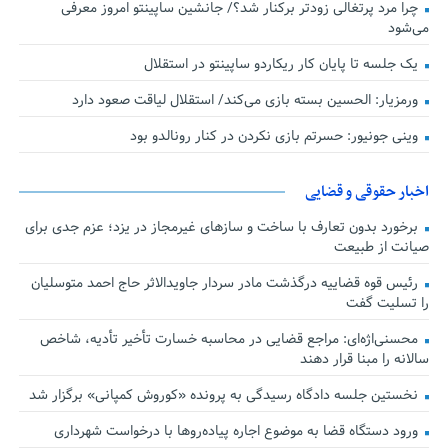
چرا مرد پرتغالی زودتر برکنار شد؟/ جانشین ساپینتو امروز معرفی
می‌شود
یک جلسه تا پایان کار ریکاردو ساپینتو در استقلال
ورمزیار: الحسین بسته بازی می‌کند/ استقلال لیاقت صعود دارد
وینی جونیور: حسرتم بازی نکردن در کنار رونالدو بود
اخبار حقوقی و قضایی
برخورد بدون تعارف با ساخت‌ و سازهای غیرمجاز در یزد؛ عزم جدی برای
صیانت از طبیعت
رئیس قوه قضاییه درگذشت مادر سردار جاویدالاثر حاج احمد متوسلیان
را تسلیت گفت
محسنی‌اژه‌ای: مراجع قضایی در محاسبه خسارت تأخیر تأدیه، شاخص
سالانه را مبنا قرار دهند
نخستین جلسه دادگاه رسیدگی به پرونده «کوروش کمپانی» برگزار شد
ورود دستگاه قضا به موضوع اجاره پیاده‌روها با درخواست شهرداری