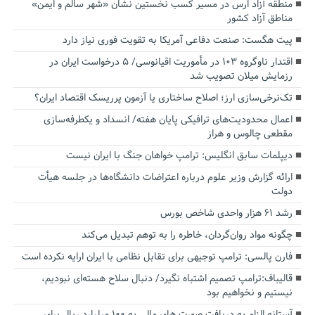
منطقه آزاد ارس در مسیر کسب نخستین نشان «شهر سالم و ایمن»
مناطق آزاد کشور
پیت هگست: صنعت دفاعی آمریکا به تقویت فوری نیاز دارد
اقتدار ناوگروه ۱۰۳ در مأموریت‌ اقیانوسی/ ۵ درخواست ایران در
رزمایش میلان تصویب شد
تک‌نرخی‌سازی ارز؛ اصلاح ساختاری یا آزمون پرریسک اقتصاد ایران؟
اعمال محدودیت‌های ترافیکی پایان هفته/ انسداد و یکطرفه‌سازی
مقطعی چالوس و هراز
دیپلمات سابق انگلیس:‌ ترامپ خواهان جنگ با ایران نیست
ارائه گزارش وزیر علوم درباره اعتراضات دانشگاه‌ها در جلسه هیأت
دولت
رشد ۶۱ هزار واحدی شاخص بورس
چگونه مواد روان‌گردان، خاطره را به توهم تبدیل می‌کند
فارن پالسی: ترامپ توجیهی برای تقابل نظامی با ایران ارایه نکرده است
قالیباف:ترامپ تصمیم اشتباه نگیرد/ دنبال سلاح هسته‌ای نبودیم،
نیستیم و نخواهیم بود
آستانه الزام به دریافت صورت های مالی به ۱۰۰ میلیارد ریال برای