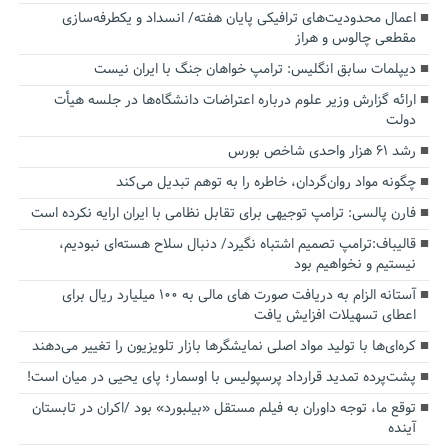
اعمال محدودیت‌های ترافیکی پایان هفته/ انسداد و یکطرفه‌سازی
مقطعی چالوس و هراز
دیپلمات سابق انگلیس:‌ ترامپ خواهان جنگ با ایران نیست
ارائه گزارش وزیر علوم درباره اعتراضات دانشگاه‌ها در جلسه هیأت
دولت
رشد ۶۱ هزار واحدی شاخص بورس
چگونه مواد روان‌گردان، خاطره را به توهم تبدیل می‌کند
فارن پالسی: ترامپ توجیهی برای تقابل نظامی با ایران ارایه نکرده است
قالیباف:ترامپ تصمیم اشتباه نگیرد/ دنبال سلاح هسته‌ای نبودیم،
نیستیم و نخواهیم بود
آستانه الزام به دریافت صورت های مالی به ۱۰۰ میلیارد ریال برای
اعطای تسهیلات افزایش یافت
کره‌ای‌ها با تولید مواد اصلی نمایشگرها بازار تلویزیون را تغییر می‌دهند
پشت‌پرده تمدید قرارداد پرسپولیس با اوسمار؛ پای یحیی در میان است!
توقع ما، توجه داوران به فیلم مستقل «بیلبورد» بود /اکران در تابستان
آینده