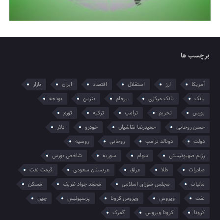
برچسب ها
آمریکا
ارز
استقلال
اقتصاد
ایران
بازار
بانک
بانک مرکزی
برجام
بنزین
بودجه
بورس
تحریم
ترامپ
ترکیه
تورم
حسن روحانی
حمیدرضا نقاشیان
خودرو
دلار
دولت
دونالد ترامپ
روحانی
روسیه
رژیم صهیونیستی
سهام
سوریه
شاخص بورس
صادرات
طلا
عراق
عربستان سعودی
قیمت نفت
مالیات
مجلس شورای اسلامی
محمد جواد ظریف
مسکن
نفت
ویروس
ویروس کرونا
پرسپولیس
چین
کرونا
کرونا ویروس
گمرک