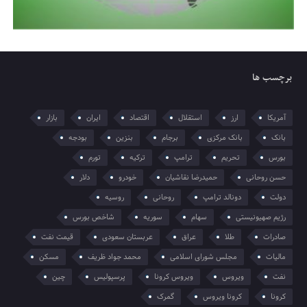
برچسب ها
آمریکا
ارز
استقلال
اقتصاد
ایران
بازار
بانک
بانک مرکزی
برجام
بنزین
بودجه
بورس
تحریم
ترامپ
ترکیه
تورم
حسن روحانی
حمیدرضا نقاشیان
خودرو
دلار
دولت
دونالد ترامپ
روحانی
روسیه
رژیم صهیونیستی
سهام
سوریه
شاخص بورس
صادرات
طلا
عراق
عربستان سعودی
قیمت نفت
مالیات
مجلس شورای اسلامی
محمد جواد ظریف
مسکن
نفت
ویروس
ویروس کرونا
پرسپولیس
چین
کرونا
کرونا ویروس
گمرک