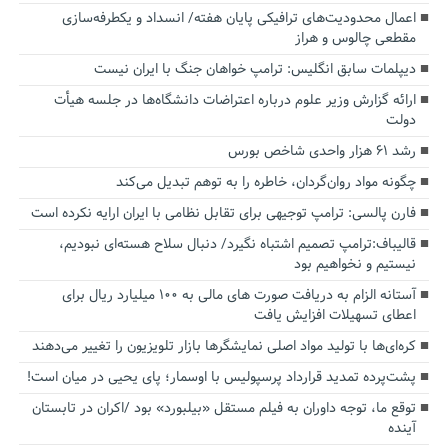
اعمال محدودیت‌های ترافیکی پایان هفته/ انسداد و یکطرفه‌سازی
مقطعی چالوس و هراز
دیپلمات سابق انگلیس:‌ ترامپ خواهان جنگ با ایران نیست
ارائه گزارش وزیر علوم درباره اعتراضات دانشگاه‌ها در جلسه هیأت
دولت
رشد ۶۱ هزار واحدی شاخص بورس
چگونه مواد روان‌گردان، خاطره را به توهم تبدیل می‌کند
فارن پالسی: ترامپ توجیهی برای تقابل نظامی با ایران ارایه نکرده است
قالیباف:ترامپ تصمیم اشتباه نگیرد/ دنبال سلاح هسته‌ای نبودیم،
نیستیم و نخواهیم بود
آستانه الزام به دریافت صورت های مالی به ۱۰۰ میلیارد ریال برای
اعطای تسهیلات افزایش یافت
کره‌ای‌ها با تولید مواد اصلی نمایشگرها بازار تلویزیون را تغییر می‌دهند
پشت‌پرده تمدید قرارداد پرسپولیس با اوسمار؛ پای یحیی در میان است!
توقع ما، توجه داوران به فیلم مستقل «بیلبورد» بود /اکران در تابستان
آینده