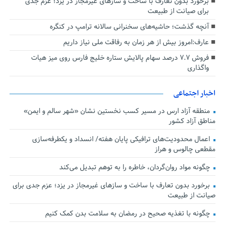
برخورد بدون تعارف با ساخت‌ و سازهای غیرمجاز در یزد؛ عزم جدی
برای صیانت از طبیعت
آنچه گذشت؛ حاشیه‌های سخنرانی سالانه ترامپ در کنگره
عارف:امروز بیش از هر زمان به رفاقت ملی نیاز داریم
فروش ۷.۷ درصد سهام پالایش ستاره خلیج فارس روی میز هیات
واگذاری
اخبار اجتماعی
منطقه آزاد ارس در مسیر کسب نخستین نشان «شهر سالم و ایمن»
مناطق آزاد کشور
اعمال محدودیت‌های ترافیکی پایان هفته/ انسداد و یکطرفه‌سازی
مقطعی چالوس و هراز
چگونه مواد روان‌گردان، خاطره را به توهم تبدیل می‌کند
برخورد بدون تعارف با ساخت‌ و سازهای غیرمجاز در یزد؛ عزم جدی برای
صیانت از طبیعت
چگونه با تغذیه صحیح در رمضان به سلامت بدن کمک کنیم