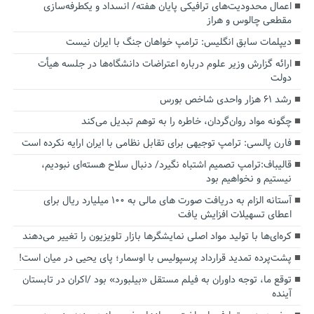
اعمال محدودیت‌های ترافیکی پایان هفته/ انسداد و یکطرفه‌سازی
مقطعی چالوس و هراز
دیپلمات سابق انگلیس:‌ ترامپ خواهان جنگ با ایران نیست
ارائه گزارش وزیر علوم درباره اعتراضات دانشگاه‌ها در جلسه هیأت
دولت
رشد ۶۱ هزار واحدی شاخص بورس
چگونه مواد روان‌گردان، خاطره را به توهم تبدیل می‌کند
فارن پالسی: ترامپ توجیهی برای تقابل نظامی با ایران ارایه نکرده است
قالیباف:ترامپ تصمیم اشتباه نگیرد/ دنبال سلاح هسته‌ای نبودیم،
نیستیم و نخواهیم بود
آستانه الزام به دریافت صورت های مالی به ۱۰۰ میلیارد ریال برای
اعطای تسهیلات افزایش یافت
کره‌ای‌ها با تولید مواد اصلی نمایشگرها بازار تلویزیون را تغییر می‌دهند
پشت‌پرده تمدید قرارداد پرسپولیس با اوسمار؛ پای یحیی در میان است!
توقع ما، توجه داوران به فیلم مستقل «بیلبورد» بود /اکران در تابستان
آینده