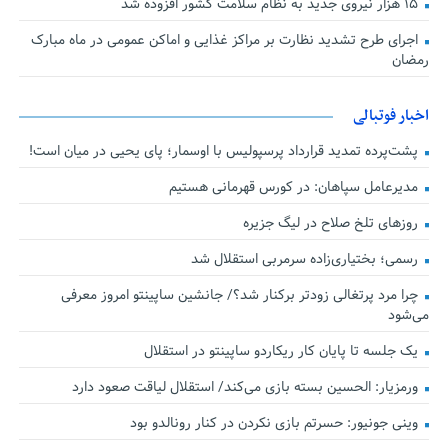
۱۵ هزار نیروی جدید به نظام سلامت کشور افزوده شد
اجرای طرح تشدید نظارت بر مراکز غذایی و اماکن عمومی در ماه مبارک
رمضان
اخبار فوتبالی
پشت‌پرده تمدید قرارداد پرسپولیس با اوسمار؛ پای یحیی در میان است!
مدیرعامل سپاهان: در کورس قهرمانی هستیم
روزهای تلخ صلاح در لیگ جزیره
رسمی؛ بختیاری‌زاده سرمربی استقلال شد
چرا مرد پرتغالی زودتر برکنار شد؟/ جانشین ساپینتو امروز معرفی
می‌شود
یک جلسه تا پایان کار ریکاردو ساپینتو در استقلال
ورمزیار: الحسین بسته بازی می‌کند/ استقلال لیاقت صعود دارد
وینی جونیور: حسرتم بازی نکردن در کنار رونالدو بود