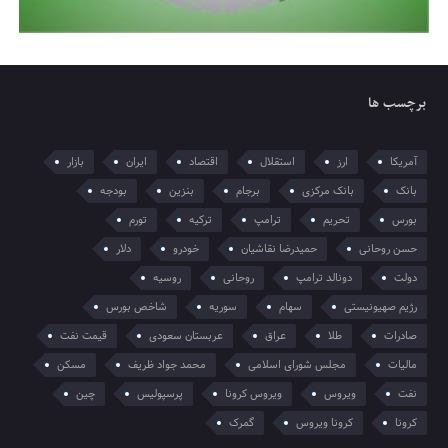
برچسب ها
آمریکا
ارز
استقلال
اقتصاد
ایران
بازار
بانک
بانک مرکزی
برجام
بنزین
بودجه
بورس
تحریم
ترامپ
ترکیه
تورم
حسن روحانی
حمیدرضا نقاشیان
خودرو
دلار
دولت
دونالد ترامپ
روحانی
روسیه
رژیم صهیونیستی
سهام
سوریه
شاخص بورس
صادرات
طلا
عراق
عربستان سعودی
قیمت نفت
مالیات
مجلس شورای اسلامی
محمد جواد ظریف
مسکن
نفت
ویروس
ویروس کرونا
پرسپولیس
چین
کرونا
کرونا ویروس
گمرک