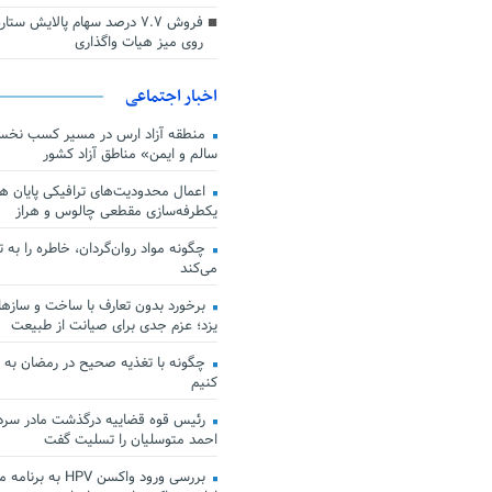
فروش ۷.۷ درصد سهام پالایش س
روی میز هیات واگذاری
اخبار اجتماعی
منطقه آزاد ارس در مسیر کسب نخس
سالم و ایمن» مناطق آزاد کشور
اعمال محدودیت‌های ترافیکی پایان هف
یکطرفه‌سازی مقطعی چالوس و هراز
چگونه مواد روان‌گردان، خاطره را به 
می‌کند
برخورد بدون تعارف با ساخت‌ و سازها
یزد؛ عزم جدی برای صیانت از طبیعت
چگونه با تغذیه صحیح در رمضان به
کنیم
رئیس قوه قضاییه درگذشت مادر سردار
احمد متوسلیان را تسلیت گفت
بررسی ورود واکسن HPV