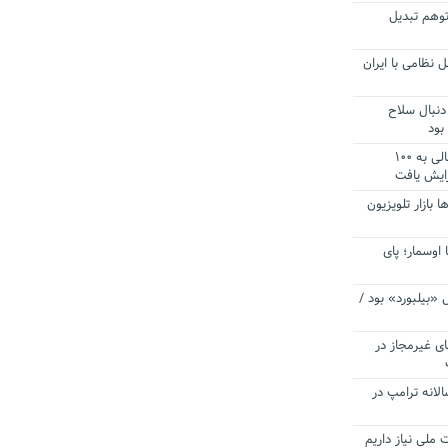
توهم تبدیل
 نظامی با ایران
دنبال سلاح
بود
آستانه الزام به دریافت صورت های مالی به ۱۰۰
زایش یافت
ا بازار تلویزیون
 اوسمار؛ پای
 «بیلبورد» بود /
ای غیرمجاز در
انه ترامپ در
 ملی نیاز داریم