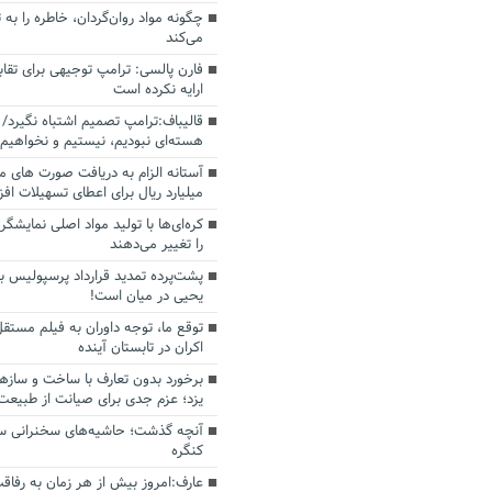
چگونه مواد روان‌گردان، خاطره را به 
می‌کند
فارن پالسی: ترامپ توجیهی برای تقابل
ارایه نکرده است
قالیباف:ترامپ تصمیم اشتباه نگیرد/ 
هسته‌ای نبودیم، نیستیم و نخواهیم 
میلیارد ریال برای اعطای تسهیلات اف
کره‌ای‌ها با تولید مواد اصلی نمایشگره
را تغییر می‌دهند
پشت‌پرده تمدید قرارداد پرسپولیس با
یحیی در میان است!
توقع ما، توجه داوران به فیلم مستقل
اکران در تابستان آینده
برخورد بدون تعارف با ساخت‌ و سازه
یزد؛ عزم جدی برای صیانت از طبیعت
آنچه گذشت؛ حاشیه‌های سخنرانی سال
کنگره
عارف:امروز بیش از هر زمان به رفاقت