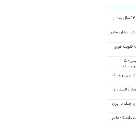
نجات‌دهنده‌ همچنان در آیینه است/ ۱۴ سال بعد از
ستین نشان «شهر
 تقویت فوری
اقتدار ناوگروه ۱۰۳ در مأموریت‌ اقیانوسی/ ۵
صویب شد
ا آزمون پرریسک
فته/ انسداد و
ن جنگ با ایران
ت دانشگاه‌ها در