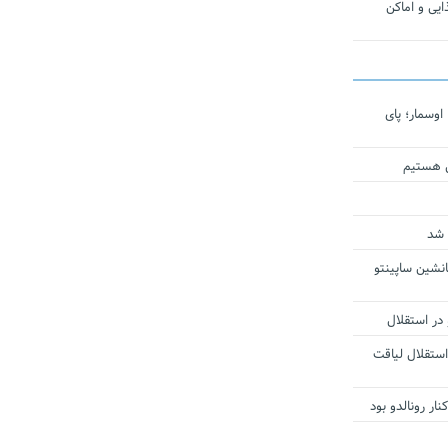
یی و اماکن
اوسمار؛ پای
ی هستیم
 شد
انشین ساپینتو
 در استقلال
استقلال لیاقت
ار رونالدو بود