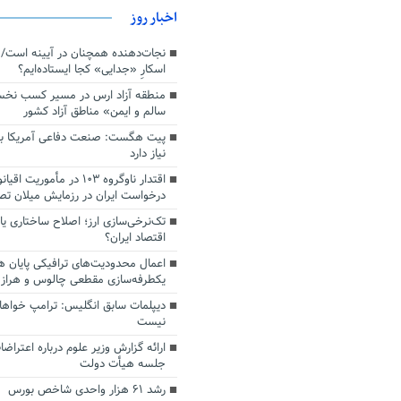
اخبار روز
اسکارِ «جدایی» کجا ایستاده‌ایم؟
منطقه آزاد ارس در مسیر کسب نخ
سالم و ایمن» مناطق آزاد کشور
پیت هگست: صنعت دفاعی آمریکا به
نیاز دارد
درخواست ایران در رزمایش میلان ت
تک‌نرخی‌سازی ارز؛ اصلاح ساختاری ی
اقتصاد ایران؟
اعمال محدودیت‌های ترافیکی پایان ه
یکطرفه‌سازی مقطعی چالوس و هراز
دیپلمات سابق انگلیس:‌ ترامپ خواها
نیست
ارائه گزارش وزیر علوم درباره اعتراضا
جلسه هیأت دولت
رشد ۶۱ هزار واحدی شاخص بورس