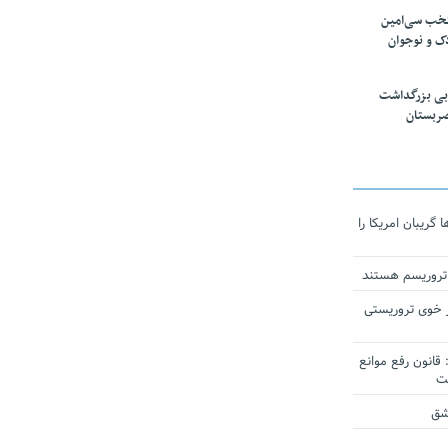
تخب سی‌امین
ک و نوجوان
بی بزرگداشت
صربستان
ریبان امریکا را
 تروریسم هستند
 خوی تروریستی
انون رفع موانع
شق