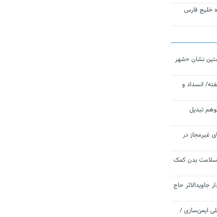
تاره خلیج فارس
تین نشان «شهر
ته/ انسداد و
توهم تبدیل
ی غیرمجاز در
 سلامت بدن کمک
 جاویدالاثر حاج
 به برنامه ملی ایمن‌سازی /