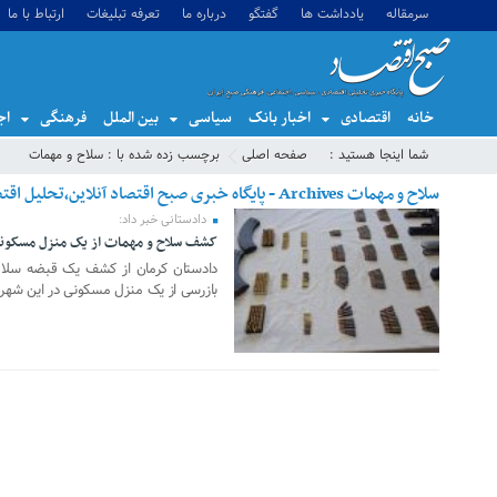
سرمقاله
یادداشت ها
گفتگو
درباره ما
تعرفه تبلیغات
ارتباط با ما
خانه
اقتصادی
اخبار بانک
سیاسی
بین الملل
فرهنگی
اج
شما اینجا هستید :
صفحه اصلی
برچسب زده شده با : سلاح و مهمات
سلاح و مهمات Archives - پایگاه خبری صبح اقتصاد آنلاین،تحلیل اقتصادی،اخبار اقتصادی
دادستانی خبر داد:
کشف سلاح و مهمات از یک منزل مسکون
11 فوریه 2025
دادستان کرمان از کشف یک قبضه سلاح
بازرسی از یک منزل مسکونی در این شهر 