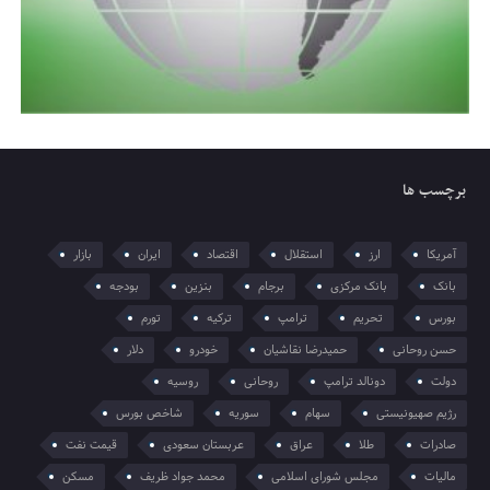
برچسب ها
آمریکا
ارز
استقلال
اقتصاد
ایران
بازار
بانک
بانک مرکزی
برجام
بنزین
بودجه
بورس
تحریم
ترامپ
ترکیه
تورم
حسن روحانی
حمیدرضا نقاشیان
خودرو
دلار
دولت
دونالد ترامپ
روحانی
روسیه
رژیم صهیونیستی
سهام
سوریه
شاخص بورس
صادرات
طلا
عراق
عربستان سعودی
قیمت نفت
مالیات
مجلس شورای اسلامی
محمد جواد ظریف
مسکن