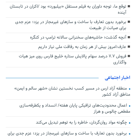
توقع ما، توجه داوران به فیلم مستقل «بیلبورد» بود /اکران در تابستان
آینده
برخورد بدون تعارف با ساخت‌ و سازهای غیرمجاز در یزد؛ عزم جدی
برای صیانت از طبیعت
آنچه گذشت؛ حاشیه‌های سخنرانی سالانه ترامپ در کنگره
عارف:امروز بیش از هر زمان به رفاقت ملی نیاز داریم
فروش ۷.۷ درصد سهام پالایش ستاره خلیج فارس روی میز هیات
واگذاری
اخبار اجتماعی
منطقه آزاد ارس در مسیر کسب نخستین نشان «شهر سالم و ایمن»
مناطق آزاد کشور
اعمال محدودیت‌های ترافیکی پایان هفته/ انسداد و یکطرفه‌سازی
مقطعی چالوس و هراز
چگونه مواد روان‌گردان، خاطره را به توهم تبدیل می‌کند
برخورد بدون تعارف با ساخت‌ و سازهای غیرمجاز در یزد؛ عزم جدی برای