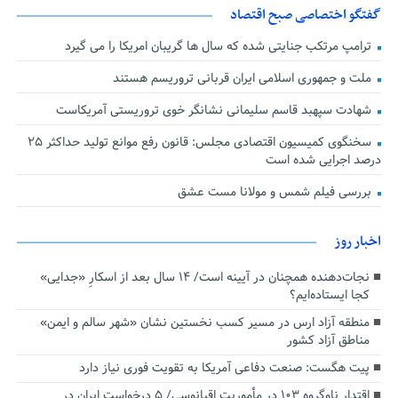
گفتگو اختصاصی صبح اقتصاد
ترامپ مرتکب جنایتی شده که سال ها گریبان امریکا را می گیرد
ملت و جمهوری اسلامی ایران قربانی تروریسم هستند
شهادت سپهبد قاسم سلیمانی نشانگر خوی تروریستی آمریکاست
سخنگوی کمیسیون اقتصادی مجلس: قانون رفع موانع تولید حداکثر ۲۵
درصد اجرایی شده است
بررسی فیلم شمس و مولانا مست عشق
اخبار روز
نجات‌دهنده‌ همچنان در آیینه است/ ۱۴ سال بعد از اسکارِ «جدایی»
کجا ایستاده‌ایم؟
منطقه آزاد ارس در مسیر کسب نخستین نشان «شهر سالم و ایمن»
مناطق آزاد کشور
پیت هگست: صنعت دفاعی آمریکا به تقویت فوری نیاز دارد
اقتدار ناوگروه ۱۰۳ در مأموریت‌ اقیانوسی/ ۵ درخواست ایران در