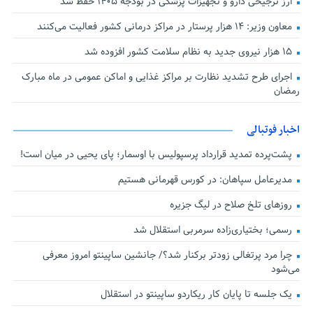
ارز ترجیحی دارو و تجهیزات پزشکی در بودجه ۱۴۰۵ حفظ شد
معاون وزیر: ۱۴ هزار پرستار در مراکز درمانی کشور فعالیت می‌کنند
۱۵ هزار نیروی جدید به نظام سلامت کشور افزوده شد
اجرای طرح تشدید نظارت بر مراکز غذایی و اماکن عمومی در ماه مبارک
رمضان
اخبار فوتبالی
پشت‌پرده تمدید قرارداد پرسپولیس با اوسمار؛ پای یحیی در میان است!
مدیرعامل سپاهان: در کورس قهرمانی هستیم
روزهای تلخ صلاح در لیگ جزیره
رسمی؛ بختیاری‌زاده سرمربی استقلال شد
چرا مرد پرتغالی زودتر برکنار شد؟/ جانشین ساپینتو امروز معرفی
می‌شود
یک جلسه تا پایان کار ریکاردو ساپینتو در استقلال