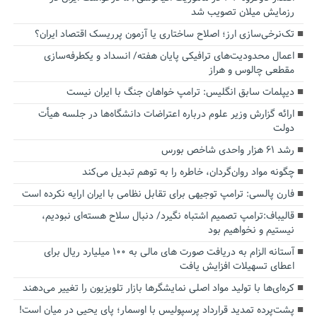
رزمایش میلان تصویب شد
تک‌نرخی‌سازی ارز؛ اصلاح ساختاری یا آزمون پرریسک اقتصاد ایران؟
اعمال محدودیت‌های ترافیکی پایان هفته/ انسداد و یکطرفه‌سازی
مقطعی چالوس و هراز
دیپلمات سابق انگلیس:‌ ترامپ خواهان جنگ با ایران نیست
ارائه گزارش وزیر علوم درباره اعتراضات دانشگاه‌ها در جلسه هیأت
دولت
رشد ۶۱ هزار واحدی شاخص بورس
چگونه مواد روان‌گردان، خاطره را به توهم تبدیل می‌کند
فارن پالسی: ترامپ توجیهی برای تقابل نظامی با ایران ارایه نکرده است
قالیباف:ترامپ تصمیم اشتباه نگیرد/ دنبال سلاح هسته‌ای نبودیم،
نیستیم و نخواهیم بود
آستانه الزام به دریافت صورت های مالی به ۱۰۰ میلیارد ریال برای
اعطای تسهیلات افزایش یافت
کره‌ای‌ها با تولید مواد اصلی نمایشگرها بازار تلویزیون را تغییر می‌دهند
پشت‌پرده تمدید قرارداد پرسپولیس با اوسمار؛ پای یحیی در میان است!