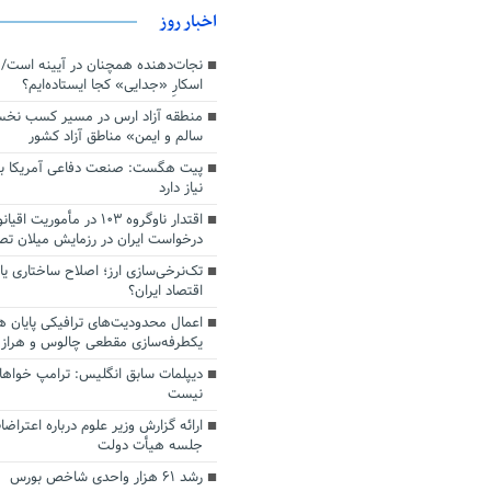
اخبار روز
اسکارِ «جدایی» کجا ایستاده‌ایم؟
منطقه آزاد ارس در مسیر کسب نخ
سالم و ایمن» مناطق آزاد کشور
پیت هگست: صنعت دفاعی آمریکا به
نیاز دارد
درخواست ایران در رزمایش میلان ت
تک‌نرخی‌سازی ارز؛ اصلاح ساختاری ی
اقتصاد ایران؟
اعمال محدودیت‌های ترافیکی پایان ه
یکطرفه‌سازی مقطعی چالوس و هراز
دیپلمات سابق انگلیس:‌ ترامپ خواها
نیست
ارائه گزارش وزیر علوم درباره اعتراضا
جلسه هیأت دولت
رشد ۶۱ هزار واحدی شاخص بورس