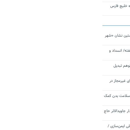
تاره خلیج فارس
تین نشان «شهر
ته/ انسداد و
توهم تبدیل
ی غیرمجاز در
 سلامت بدن کمک
 جاویدالاثر حاج
 به برنامه ملی ایمن‌سازی /