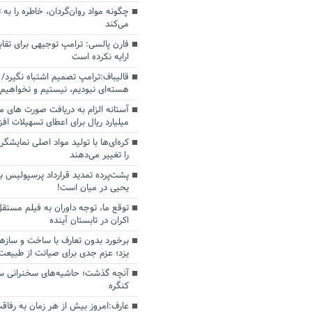
چگونه مواد روان‌گردان، خاطره را به 
می‌کند
فارن پالسی: ترامپ توجیهی برای تقابل
ارایه نکرده است
قالیباف:ترامپ تصمیم اشتباه نگیرد/ 
هسته‌ای نبودیم، نیستیم و نخواهیم 
میلیارد ریال برای اعطای تسهیلات اف
کره‌ای‌ها با تولید مواد اصلی نمایشگره
را تغییر می‌دهند
پشت‌پرده تمدید قرارداد پرسپولیس با
یحیی در میان است!
توقع ما، توجه داوران به فیلم مستقل
اکران در تابستان آینده
برخورد بدون تعارف با ساخت‌ و سازه
یزد؛ عزم جدی برای صیانت از طبیعت
آنچه گذشت؛ حاشیه‌های سخنرانی سال
کنگره
عارف:امروز بیش از هر زمان به رفاقت