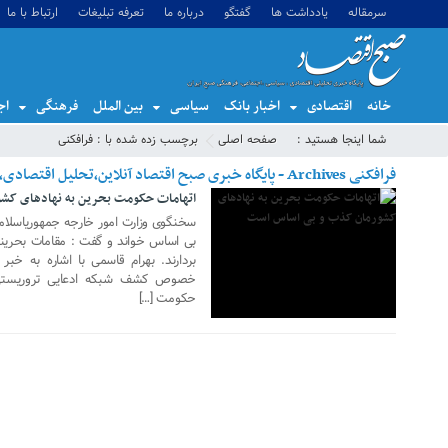
سرمقاله
یادداشت ها
گفتگو
درباره ما
تعرفه تبلیغات
ارتباط با ما
خانه
اقتصادی
اخبار بانک
سیاسی
بین الملل
فرهنگی
اج
08 فوریه 2018
شما اینجا هستید :
صفحه اصلی
برچسب زده شده با : فرافکنی
فرافکنی Archives - پایگاه خبری صبح اقتصاد آنلاین،تحلیل اقتصادی،اخبار اقتصادی
اتهامات حکومت بحرین به نهادهای کش
سخنگوی وزارت امور خارجه جمهوریاسلامی
بی اساس خواند و گفت : مقامات بحرینی
بردارند. بهرام قاسمی با اشاره به خ
خصوص کشف شبکه ادعایی تروریستی مر
حکومت […]