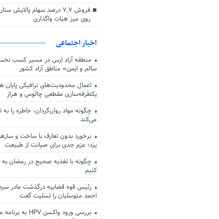
فروش ۷.۷ درصد سهام پالایش س
روی میز هیات واگذاری
اخبار اجتماعی
منطقه آزاد ارس در مسیر کسب نخس
سالم و ایمن» مناطق آزاد کشور
اعمال محدودیت‌های ترافیکی پایان هف
یکطرفه‌سازی مقطعی چالوس و هراز
چگونه مواد روان‌گردان، خاطره را به 
می‌کند
برخورد بدون تعارف با ساخت‌ و سازها
یزد؛ عزم جدی برای صیانت از طبیعت
چگونه با تغذیه صحیح در رمضان به
کنیم
رئیس قوه قضاییه درگذشت مادر سردار
احمد متوسلیان را تسلیت گفت
بررسی ورود واکسن HPV