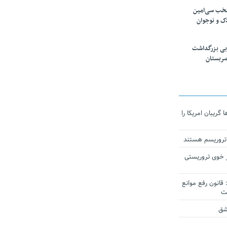
تخب سی‌امین
ک و نوجوان
بی بزرگداشت
صربستان
ریبان امریکا را
 تروریسم هستند
 خوی تروریستی
انون رفع موانع
شق