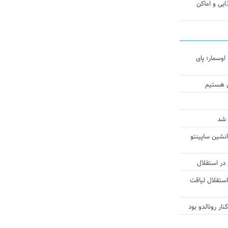
یی و اماکن
اوسمار؛ پای
ی هستیم
 شد
انشین ساپینتو
 در استقلال
استقلال لیاقت
ار رونالدو بود