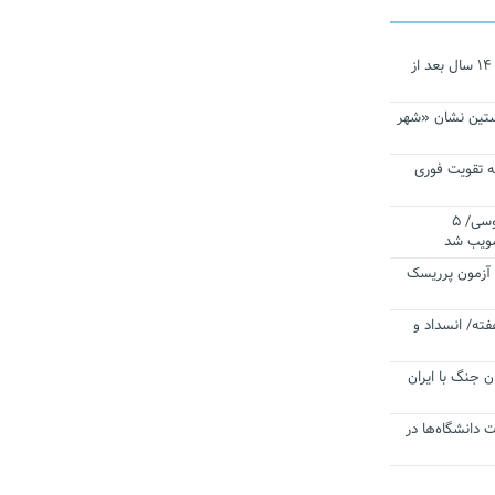
نجات‌دهنده‌ همچنان در آیینه است/ ۱۴ سال بعد از
ستین نشان «شهر
 تقویت فوری
اقتدار ناوگروه ۱۰۳ در مأموریت‌ اقیانوسی/ ۵
صویب شد
ا آزمون پرریسک
فته/ انسداد و
ن جنگ با ایران
ت دانشگاه‌ها در