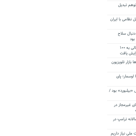
توهم تبدیل
 نظامی با ایران
دنبال سلاح
بود
آستانه الزام به دریافت صورت های مالی به ۱۰۰
زایش یافت
ا بازار تلویزیون
 اوسمار؛ پای
 «بیلبورد» بود /
ای غیرمجاز در
انه ترامپ در
 ملی نیاز داریم