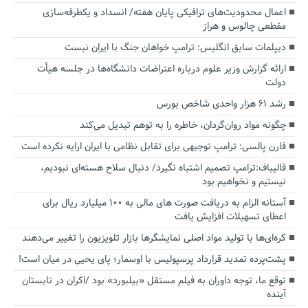
اعمال محدودیت‌های ترافیکی پایان هفته/ انسداد و یکطرفه‌سازی
مقطعی چالوس و هراز
دیپلمات سابق انگلیس:‌ ترامپ خواهان جنگ با ایران نیست
ارائه گزارش وزیر علوم درباره اعتراضات دانشگاه‌ها در جلسه هیأت
دولت
رشد ۶۱ هزار واحدی شاخص بورس
چگونه مواد روان‌گردان، خاطره را به توهم تبدیل می‌کند
فارن پالسی: ترامپ توجیهی برای تقابل نظامی با ایران ارایه نکرده است
قالیباف:ترامپ تصمیم اشتباه نگیرد/ دنبال سلاح هسته‌ای نبودیم،
نیستیم و نخواهیم بود
آستانه الزام به دریافت صورت های مالی به ۱۰۰ میلیارد ریال برای
اعطای تسهیلات افزایش یافت
کره‌ای‌ها با تولید مواد اصلی نمایشگرها بازار تلویزیون را تغییر می‌دهند
پشت‌پرده تمدید قرارداد پرسپولیس با اوسمار؛ پای یحیی در میان است!
توقع ما، توجه داوران به فیلم مستقل «بیلبورد» بود /اکران در تابستان
آینده