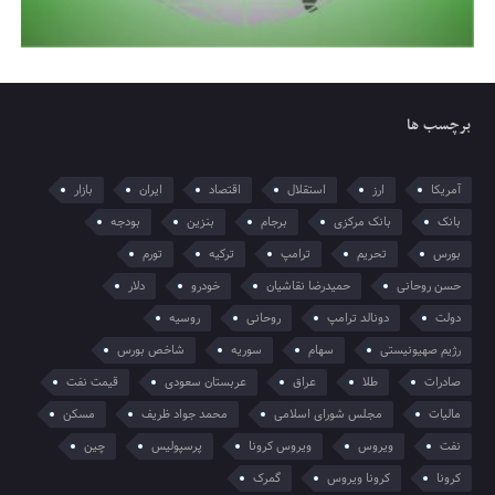
برچسب ها
آمریکا
ارز
استقلال
اقتصاد
ایران
بازار
بانک
بانک مرکزی
برجام
بنزین
بودجه
بورس
تحریم
ترامپ
ترکیه
تورم
حسن روحانی
حمیدرضا نقاشیان
خودرو
دلار
دولت
دونالد ترامپ
روحانی
روسیه
رژیم صهیونیستی
سهام
سوریه
شاخص بورس
صادرات
طلا
عراق
عربستان سعودی
قیمت نفت
مالیات
مجلس شورای اسلامی
محمد جواد ظریف
مسکن
نفت
ویروس
ویروس کرونا
پرسپولیس
چین
کرونا
کرونا ویروس
گمرک