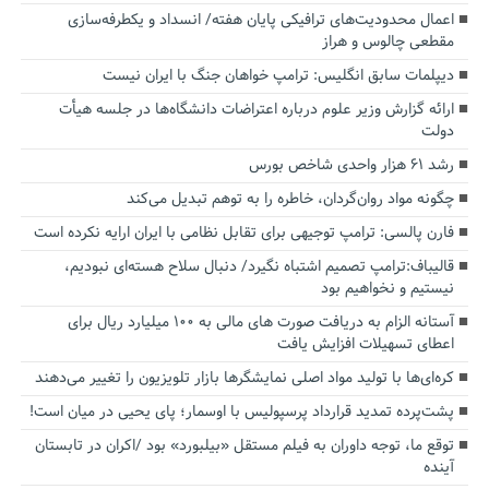
اعمال محدودیت‌های ترافیکی پایان هفته/ انسداد و یکطرفه‌سازی
مقطعی چالوس و هراز
دیپلمات سابق انگلیس:‌ ترامپ خواهان جنگ با ایران نیست
ارائه گزارش وزیر علوم درباره اعتراضات دانشگاه‌ها در جلسه هیأت
دولت
رشد ۶۱ هزار واحدی شاخص بورس
چگونه مواد روان‌گردان، خاطره را به توهم تبدیل می‌کند
فارن پالسی: ترامپ توجیهی برای تقابل نظامی با ایران ارایه نکرده است
قالیباف:ترامپ تصمیم اشتباه نگیرد/ دنبال سلاح هسته‌ای نبودیم،
نیستیم و نخواهیم بود
آستانه الزام به دریافت صورت های مالی به ۱۰۰ میلیارد ریال برای
اعطای تسهیلات افزایش یافت
کره‌ای‌ها با تولید مواد اصلی نمایشگرها بازار تلویزیون را تغییر می‌دهند
پشت‌پرده تمدید قرارداد پرسپولیس با اوسمار؛ پای یحیی در میان است!
توقع ما، توجه داوران به فیلم مستقل «بیلبورد» بود /اکران در تابستان
آینده