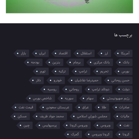
برچسب ها
آمریکا
ارز
استقلال
اقتصاد
ایران
بازار
بانک
بانک مرکزی
برجام
بنزین
بودجه
بورس
تحریم
ترامپ
ترکیه
تورم
حسن روحانی
حمیدرضا نقاشیان
خودرو
دلار
دولت
دونالد ترامپ
روحانی
روسیه
رژیم صهیونیستی
سهام
سوریه
شاخص بورس
صادرات
طلا
عراق
عربستان سعودی
قیمت نفت
مالیات
مجلس شورای اسلامی
محمد جواد ظریف
مسکن
نفت
ویروس
ویروس کرونا
پرسپولیس
چین
کرونا
کرونا ویروس
گمرک