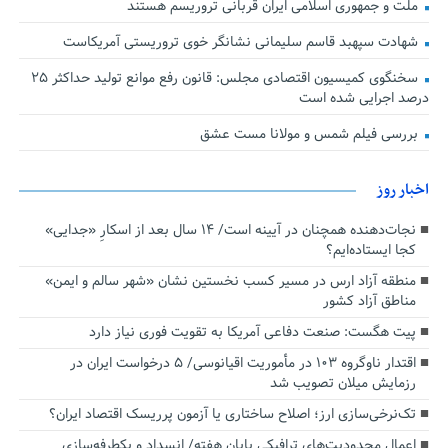
ملت و جمهوری اسلامی ایران قربانی تروریسم هستند
شهادت سپهبد قاسم سلیمانی نشانگر خوی تروریستی آمریکاست
سخنگوی کمیسیون اقتصادی مجلس: قانون رفع موانع تولید حداکثر ۲۵
درصد اجرایی شده است
بررسی فیلم شمس و مولانا مست عشق
اخبار روز
نجات‌دهنده‌ همچنان در آیینه است/ ۱۴ سال بعد از اسکارِ «جدایی»
کجا ایستاده‌ایم؟
منطقه آزاد ارس در مسیر کسب نخستین نشان «شهر سالم و ایمن»
مناطق آزاد کشور
پیت هگست: صنعت دفاعی آمریکا به تقویت فوری نیاز دارد
اقتدار ناوگروه ۱۰۳ در مأموریت‌ اقیانوسی/ ۵ درخواست ایران در
رزمایش میلان تصویب شد
تک‌نرخی‌سازی ارز؛ اصلاح ساختاری یا آزمون پرریسک اقتصاد ایران؟
اعمال محدودیت‌های ترافیکی پایان هفته/ انسداد و یکطرفه‌سازی