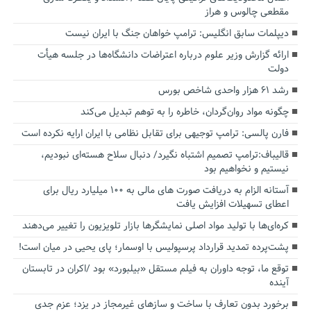
مقطعی چالوس و هراز
دیپلمات سابق انگلیس:‌ ترامپ خواهان جنگ با ایران نیست
ارائه گزارش وزیر علوم درباره اعتراضات دانشگاه‌ها در جلسه هیأت
دولت
رشد ۶۱ هزار واحدی شاخص بورس
چگونه مواد روان‌گردان، خاطره را به توهم تبدیل می‌کند
فارن پالسی: ترامپ توجیهی برای تقابل نظامی با ایران ارایه نکرده است
قالیباف:ترامپ تصمیم اشتباه نگیرد/ دنبال سلاح هسته‌ای نبودیم،
نیستیم و نخواهیم بود
آستانه الزام به دریافت صورت های مالی به ۱۰۰ میلیارد ریال برای
اعطای تسهیلات افزایش یافت
کره‌ای‌ها با تولید مواد اصلی نمایشگرها بازار تلویزیون را تغییر می‌دهند
پشت‌پرده تمدید قرارداد پرسپولیس با اوسمار؛ پای یحیی در میان است!
توقع ما، توجه داوران به فیلم مستقل «بیلبورد» بود /اکران در تابستان
آینده
برخورد بدون تعارف با ساخت‌ و سازهای غیرمجاز در یزد؛ عزم جدی