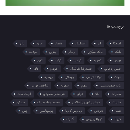
برچسب ها
آمریکا
ارز
استقلال
اقتصاد
ایران
بازار
بانک
بانک مرکزی
برجام
بنزین
بودجه
بورس
تحریم
ترامپ
ترکیه
تورم
حسن روحانی
حمیدرضا نقاشیان
خودرو
دلار
دولت
دونالد ترامپ
روحانی
روسیه
رژیم صهیونیستی
سهام
سوریه
شاخص بورس
صادرات
طلا
عراق
عربستان سعودی
قیمت نفت
مالیات
مجلس شورای اسلامی
محمد جواد ظریف
مسکن
نفت
ویروس
ویروس کرونا
پرسپولیس
چین
کرونا
کرونا ویروس
گمرک