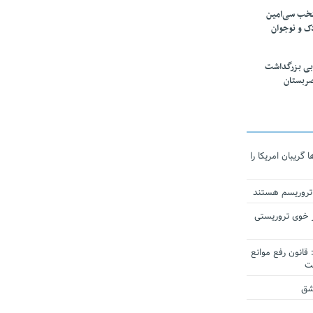
تخب سی‌امین
ک و نوجوان
بی بزرگداشت
صربستان
ریبان امریکا را
 تروریسم هستند
 خوی تروریستی
انون رفع موانع
شق