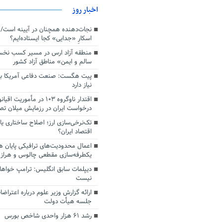
اخبار روز
اسکارِ «جدایی» کجا ایستاده‌ایم؟
منطقه آزاد ارس در مسیر کسب نخ
سالم و ایمن» مناطق آزاد کشور
پیت هگست: صنعت دفاعی آمریکا به
نیاز دارد
درخواست ایران در رزمایش میلان ت
تک‌نرخی‌سازی ارز؛ اصلاح ساختاری ی
اقتصاد ایران؟
اعمال محدودیت‌های ترافیکی پایان ه
یکطرفه‌سازی مقطعی چالوس و هراز
دیپلمات سابق انگلیس:‌ ترامپ خواها
نیست
ارائه گزارش وزیر علوم درباره اعتراضا
جلسه هیأت دولت
رشد ۶۱ هزار واحدی شاخص بورس