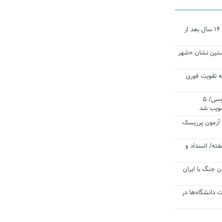
نجات‌دهنده‌ همچنان در آیینه است/ ۱۴ سال بعد از
ستین نشان «شهر
 تقویت فوری
اقتدار ناوگروه ۱۰۳ در مأموریت‌ اقیانوسی/ ۵
صویب شد
ا آزمون پرریسک
فته/ انسداد و
ن جنگ با ایران
ت دانشگاه‌ها در