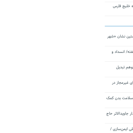
تاره خلیج فارس
تین نشان «شهر
ته/ انسداد و
توهم تبدیل
ی غیرمجاز در
 سلامت بدن کمک
 جاویدالاثر حاج
 به برنامه ملی ایمن‌سازی /