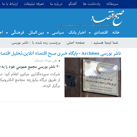
سرمقاله
یادداشت ها
گفتگو
درباره ما
تعرفه تبلیغات
ارتباط با ما
خانه
اقتصادی
اخبار بانک
سیاسی
بین الملل
فرهنگی
اج
شما اینجا هستید :
صفحه اصلی
برچسب زده شده با : ناشر بورسی
ناشر بورسی Archives - پایگاه خبری صبح اقتصاد آنلاین،تحلیل اقتصادی،اخبار اقتصادی
طی مرداد امسال؛
۲۰ ناشر بورسی مجمع عمومی خود را به صورت برخط برگزار کردند
12 آگوست 2025
از طریق درگاه یکپارچه مجامع الکترون
برگزار کردند.