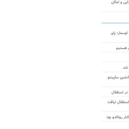
یی و اماکن
اوسمار؛ پای
ی هستیم
 شد
انشین ساپینتو
 در استقلال
استقلال لیاقت
ار رونالدو بود