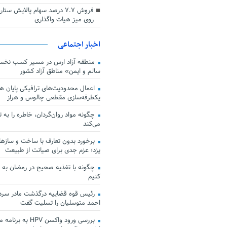
فروش ۷.۷ درصد سهام پالایش س
روی میز هیات واگذاری
اخبار اجتماعی
منطقه آزاد ارس در مسیر کسب نخس
سالم و ایمن» مناطق آزاد کشور
اعمال محدودیت‌های ترافیکی پایان هف
یکطرفه‌سازی مقطعی چالوس و هراز
چگونه مواد روان‌گردان، خاطره را به 
می‌کند
برخورد بدون تعارف با ساخت‌ و سازها
یزد؛ عزم جدی برای صیانت از طبیعت
چگونه با تغذیه صحیح در رمضان به
کنیم
رئیس قوه قضاییه درگذشت مادر سردار
احمد متوسلیان را تسلیت گفت
بررسی ورود واکسن HPV