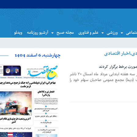
تماعی
ورزشی
علم و فناوری
مجله صبح
آرشیو روزنامه
ویدئو
چهارشنبه، 6 اسفند 1404
شرکت سپرده‌گذاری مرکزی اعلام کرد: در سه هفته ابتدایی مرداد ماه امسال ۲۰ ناشر
یک (دیما) مجمع عمومی صاحبان سهام خود را