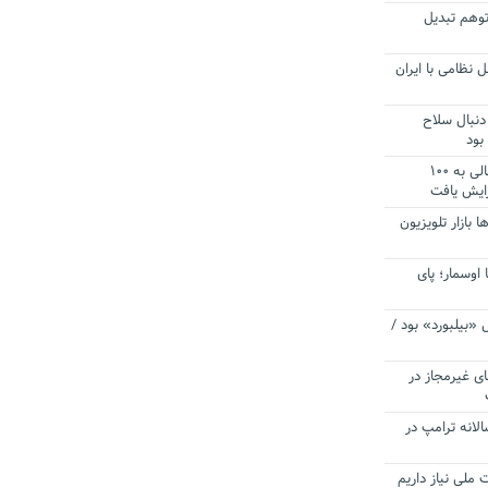
توهم تبدیل
 نظامی با ایران
دنبال سلاح
بود
آستانه الزام به دریافت صورت های مالی به ۱۰۰
زایش یافت
ا بازار تلویزیون
 اوسمار؛ پای
 «بیلبورد» بود /
ای غیرمجاز در
انه ترامپ در
 ملی نیاز داریم