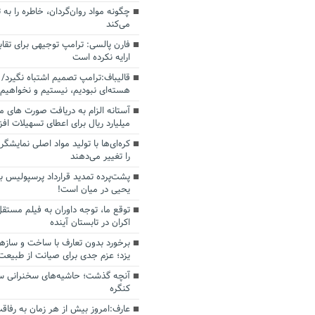
چگونه مواد روان‌گردان، خاطره را به 
می‌کند
فارن پالسی: ترامپ توجیهی برای تقابل
ارایه نکرده است
قالیباف:ترامپ تصمیم اشتباه نگیرد/ 
هسته‌ای نبودیم، نیستیم و نخواهیم 
میلیارد ریال برای اعطای تسهیلات اف
کره‌ای‌ها با تولید مواد اصلی نمایشگره
را تغییر می‌دهند
پشت‌پرده تمدید قرارداد پرسپولیس با
یحیی در میان است!
توقع ما، توجه داوران به فیلم مستقل
اکران در تابستان آینده
برخورد بدون تعارف با ساخت‌ و سازه
یزد؛ عزم جدی برای صیانت از طبیعت
آنچه گذشت؛ حاشیه‌های سخنرانی سال
کنگره
عارف:امروز بیش از هر زمان به رفاقت