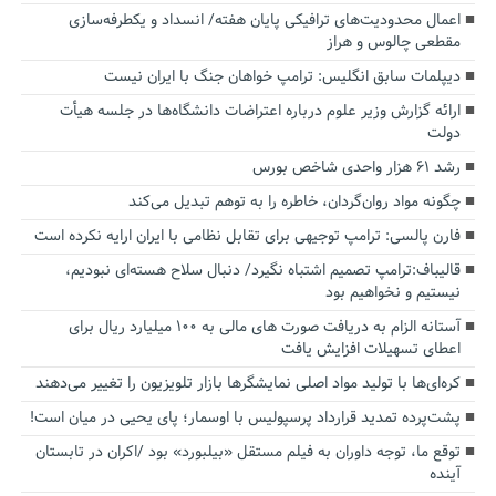
اعمال محدودیت‌های ترافیکی پایان هفته/ انسداد و یکطرفه‌سازی
مقطعی چالوس و هراز
دیپلمات سابق انگلیس:‌ ترامپ خواهان جنگ با ایران نیست
ارائه گزارش وزیر علوم درباره اعتراضات دانشگاه‌ها در جلسه هیأت
دولت
رشد ۶۱ هزار واحدی شاخص بورس
چگونه مواد روان‌گردان، خاطره را به توهم تبدیل می‌کند
فارن پالسی: ترامپ توجیهی برای تقابل نظامی با ایران ارایه نکرده است
قالیباف:ترامپ تصمیم اشتباه نگیرد/ دنبال سلاح هسته‌ای نبودیم،
نیستیم و نخواهیم بود
آستانه الزام به دریافت صورت های مالی به ۱۰۰ میلیارد ریال برای
اعطای تسهیلات افزایش یافت
کره‌ای‌ها با تولید مواد اصلی نمایشگرها بازار تلویزیون را تغییر می‌دهند
پشت‌پرده تمدید قرارداد پرسپولیس با اوسمار؛ پای یحیی در میان است!
توقع ما، توجه داوران به فیلم مستقل «بیلبورد» بود /اکران در تابستان
آینده