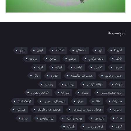
برچسب ها
آمریکا
ارز
استقلال
اقتصاد
ایران
بازار
بانک
بانک مرکزی
برجام
بنزین
بودجه
بورس
تحریم
ترامپ
ترکیه
تورم
حسن روحانی
حمیدرضا نقاشیان
خودرو
دلار
دولت
دونالد ترامپ
روحانی
روسیه
رژیم صهیونیستی
سهام
سوریه
شاخص بورس
صادرات
طلا
عراق
عربستان سعودی
قیمت نفت
مالیات
مجلس شورای اسلامی
محمد جواد ظریف
مسکن
نفت
ویروس
ویروس کرونا
پرسپولیس
چین
کرونا
کرونا ویروس
گمرک