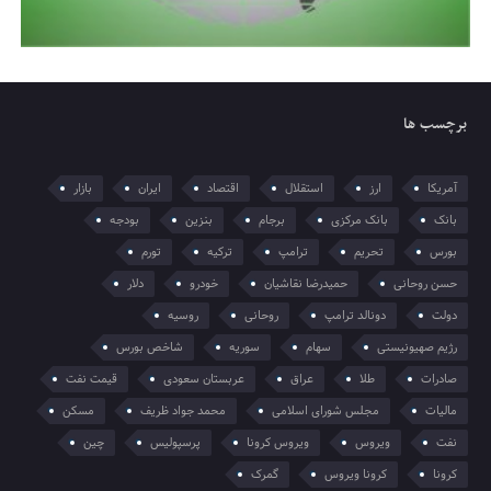
برچسب ها
آمریکا
ارز
استقلال
اقتصاد
ایران
بازار
بانک
بانک مرکزی
برجام
بنزین
بودجه
بورس
تحریم
ترامپ
ترکیه
تورم
حسن روحانی
حمیدرضا نقاشیان
خودرو
دلار
دولت
دونالد ترامپ
روحانی
روسیه
رژیم صهیونیستی
سهام
سوریه
شاخص بورس
صادرات
طلا
عراق
عربستان سعودی
قیمت نفت
مالیات
مجلس شورای اسلامی
محمد جواد ظریف
مسکن
نفت
ویروس
ویروس کرونا
پرسپولیس
چین
کرونا
کرونا ویروس
گمرک