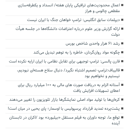
اعمال محدودیت‌های ترافیکی پایان هفته/ انسداد و یکطرفه‌سازی
مقطعی چالوس و هراز
دیپلمات سابق انگلیس:‌ ترامپ خواهان جنگ با ایران نیست
ارائه گزارش وزیر علوم درباره اعتراضات دانشگاه‌ها در جلسه هیأت
دولت
رشد ۶۱ هزار واحدی شاخص بورس
چگونه مواد روان‌گردان، خاطره را به توهم تبدیل می‌کند
فارن پالسی: ترامپ توجیهی برای تقابل نظامی با ایران ارایه نکرده است
قالیباف:ترامپ تصمیم اشتباه نگیرد/ دنبال سلاح هسته‌ای نبودیم،
نیستیم و نخواهیم بود
آستانه الزام به دریافت صورت های مالی به ۱۰۰ میلیارد ریال برای
اعطای تسهیلات افزایش یافت
کره‌ای‌ها با تولید مواد اصلی نمایشگرها بازار تلویزیون را تغییر می‌دهند
پشت‌پرده تمدید قرارداد پرسپولیس با اوسمار؛ پای یحیی در میان است!
توقع ما، توجه داوران به فیلم مستقل «بیلبورد» بود /اکران در تابستان
آینده