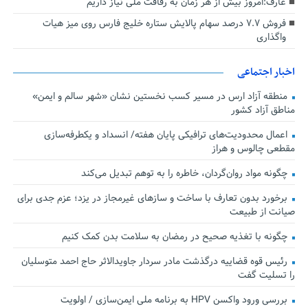
عارف:امروز بیش از هر زمان به رفاقت ملی نیاز داریم
فروش ۷.۷ درصد سهام پالایش ستاره خلیج فارس روی میز هیات
واگذاری
اخبار اجتماعی
منطقه آزاد ارس در مسیر کسب نخستین نشان «شهر سالم و ایمن»
مناطق آزاد کشور
اعمال محدودیت‌های ترافیکی پایان هفته/ انسداد و یکطرفه‌سازی
مقطعی چالوس و هراز
چگونه مواد روان‌گردان، خاطره را به توهم تبدیل می‌کند
برخورد بدون تعارف با ساخت‌ و سازهای غیرمجاز در یزد؛ عزم جدی برای
صیانت از طبیعت
چگونه با تغذیه صحیح در رمضان به سلامت بدن کمک کنیم
رئیس قوه قضاییه درگذشت مادر سردار جاویدالاثر حاج احمد متوسلیان
را تسلیت گفت
بررسی ورود واکسن HPV به برنامه ملی ایمن‌سازی / اولویت