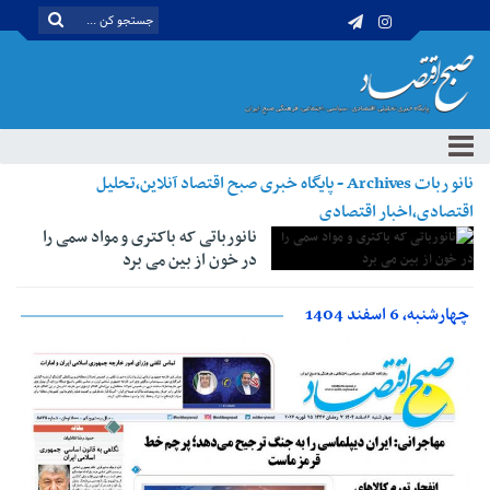
نانو ربات Archives - پایگاه خبری صبح اقتصاد آنلاین،تحلیل
اقتصادی،اخبار اقتصادی
نانورباتی که باکتری و مواد سمی را
در خون از بین می برد
چهارشنبه، 6 اسفند 1404