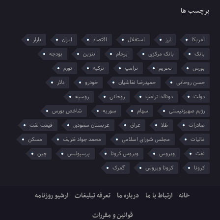
برچسب ها
آمریکا
ارز
استقلال
اقتصاد
ایران
بازار
بانک
بانک مرکزی
برجام
بنزین
بودجه
بورس
تحریم
ترامپ
ترکیه
تورم
حسن روحانی
حمیدرضا نقاشیان
خودرو
دلار
دولت
دونالد ترامپ
روحانی
روسیه
رژیم صهیونیستی
سهام
سوریه
شاخص بورس
صادرات
طلا
عراق
عربستان سعودی
قیمت نفت
مالیات
مجلس شورای اسلامی
محمد جواد ظریف
مسکن
نفت
ویروس
ویروس کرونا
پرسپولیس
چین
کرونا
کرونا ویروس
گمرک
خانه
ارتباط با ما
درباره ما
تعرفه تبلیغات
ارشیو روزنامه
قوانین و مقررات