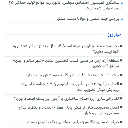
سخنگوی کمیسیون اقتصادی مجلس: قانون رفع موانع تولید حداکثر ۲۵
درصد اجرایی شده است
بررسی فیلم شمس و مولانا مست عشق
اخبار روز
نجات‌دهنده‌ همچنان در آیینه است/ ۱۴ سال بعد از اسکارِ «جدایی»
کجا ایستاده‌ایم؟
منطقه آزاد ارس در مسیر کسب نخستین نشان «شهر سالم و ایمن»
مناطق آزاد کشور
پیت هگست: صنعت دفاعی آمریکا به تقویت فوری نیاز دارد
اقتدار ناوگروه ۱۰۳ در مأموریت‌ اقیانوسی/ ۵ درخواست ایران در
رزمایش میلان تصویب شد
تک‌نرخی‌سازی ارز؛ اصلاح ساختاری یا آزمون پرریسک اقتصاد ایران؟
اعمال محدودیت‌های ترافیکی پایان هفته/ انسداد و یکطرفه‌سازی
مقطعی چالوس و هراز
دیپلمات سابق انگلیس:‌ ترامپ خواهان جنگ با ایران نیست