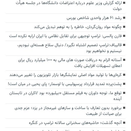
ارائه گزارش وزیر علوم درباره اعتراضات دانشگاه‌ها در جلسه هیأت
دولت
رشد ۶۱ هزار واحدی شاخص بورس
چگونه مواد روان‌گردان، خاطره را به توهم تبدیل می‌کند
فارن پالسی: ترامپ توجیهی برای تقابل نظامی با ایران ارایه نکرده است
قالیباف:ترامپ تصمیم اشتباه نگیرد/ دنبال سلاح هسته‌ای نبودیم،
نیستیم و نخواهیم بود
آستانه الزام به دریافت صورت های مالی به ۱۰۰ میلیارد ریال برای
اعطای تسهیلات افزایش یافت
کره‌ای‌ها با تولید مواد اصلی نمایشگرها بازار تلویزیون را تغییر می‌دهند
پشت‌پرده تمدید قرارداد پرسپولیس با اوسمار؛ پای یحیی در میان است!
توقع ما، توجه داوران به فیلم مستقل «بیلبورد» بود /اکران در تابستان
آینده
برخورد بدون تعارف با ساخت‌ و سازهای غیرمجاز در یزد؛ عزم جدی
برای صیانت از طبیعت
آنچه گذشت؛ حاشیه‌های سخنرانی سالانه ترامپ در کنگره