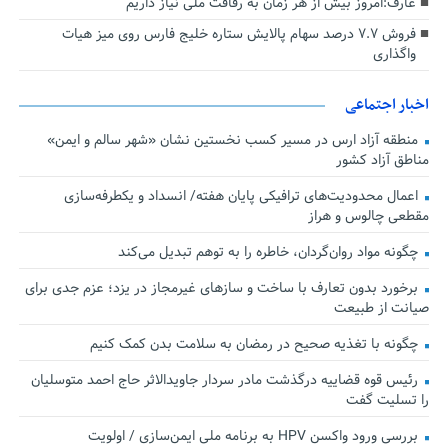
عارف:امروز بیش از هر زمان به رفاقت ملی نیاز داریم
فروش ۷.۷ درصد سهام پالایش ستاره خلیج فارس روی میز هیات
واگذاری
اخبار اجتماعی
منطقه آزاد ارس در مسیر کسب نخستین نشان «شهر سالم و ایمن»
مناطق آزاد کشور
اعمال محدودیت‌های ترافیکی پایان هفته/ انسداد و یکطرفه‌سازی
مقطعی چالوس و هراز
چگونه مواد روان‌گردان، خاطره را به توهم تبدیل می‌کند
برخورد بدون تعارف با ساخت‌ و سازهای غیرمجاز در یزد؛ عزم جدی برای
صیانت از طبیعت
چگونه با تغذیه صحیح در رمضان به سلامت بدن کمک کنیم
رئیس قوه قضاییه درگذشت مادر سردار جاویدالاثر حاج احمد متوسلیان
را تسلیت گفت
بررسی ورود واکسن HPV به برنامه ملی ایمن‌سازی / اولویت