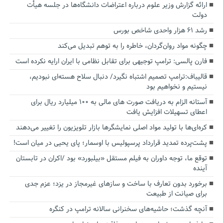
ارائه گزارش وزیر علوم درباره اعتراضات دانشگاه‌ها در جلسه هیأت
دولت
رشد ۶۱ هزار واحدی شاخص بورس
چگونه مواد روان‌گردان، خاطره را به توهم تبدیل می‌کند
فارن پالسی: ترامپ توجیهی برای تقابل نظامی با ایران ارایه نکرده است
قالیباف:ترامپ تصمیم اشتباه نگیرد/ دنبال سلاح هسته‌ای نبودیم،
نیستیم و نخواهیم بود
آستانه الزام به دریافت صورت های مالی به ۱۰۰ میلیارد ریال برای
اعطای تسهیلات افزایش یافت
کره‌ای‌ها با تولید مواد اصلی نمایشگرها بازار تلویزیون را تغییر می‌دهند
پشت‌پرده تمدید قرارداد پرسپولیس با اوسمار؛ پای یحیی در میان است!
توقع ما، توجه داوران به فیلم مستقل «بیلبورد» بود /اکران در تابستان
آینده
برخورد بدون تعارف با ساخت‌ و سازهای غیرمجاز در یزد؛ عزم جدی
برای صیانت از طبیعت
آنچه گذشت؛ حاشیه‌های سخنرانی سالانه ترامپ در کنگره