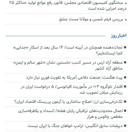
سخنگوی کمیسیون اقتصادی مجلس: قانون رفع موانع تولید حداکثر ۲۵
درصد اجرایی شده است
بررسی فیلم شمس و مولانا مست عشق
اخبار روز
نجات‌دهنده‌ همچنان در آیینه است/ ۱۴ سال بعد از اسکارِ «جدایی»
کجا ایستاده‌ایم؟
منطقه آزاد ارس در مسیر کسب نخستین نشان «شهر سالم و ایمن»
مناطق آزاد کشور
پیت هگست: صنعت دفاعی آمریکا به تقویت فوری نیاز دارد
اقتدار ناوگروه ۱۰۳ در مأموریت‌ اقیانوسی/ ۵ درخواست ایران در
رزمایش میلان تصویب شد
تک‌نرخی‌سازی ارز؛ اصلاح ساختاری یا آزمون پرریسک اقتصاد ایران؟
اعمال محدودیت‌های ترافیکی پایان هفته/ انسداد و یکطرفه‌سازی
مقطعی چالوس و هراز
دیپلمات سابق انگلیس:‌ ترامپ خواهان جنگ با ایران نیست