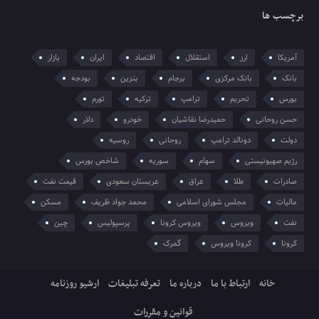
برچسب ها
آمریکا
ارز
استقلال
اقتصاد
ایران
بازار
بانک
بانک مرکزی
برجام
بنزین
بودجه
بورس
تحریم
ترامپ
ترکیه
تورم
حسن روحانی
حمیدرضا نقاشیان
خودرو
دلار
دولت
دونالد ترامپ
روحانی
روسیه
رژیم صهیونیستی
سهام
سوریه
شاخص بورس
صادرات
طلا
عراق
عربستان سعودی
قیمت نفت
مالیات
مجلس شورای اسلامی
محمد جواد ظریف
مسکن
نفت
ویروس
ویروس کرونا
پرسپولیس
چین
کرونا
کرونا ویروس
گمرک
خانه
ارتباط با ما
درباره ما
تعرفه تبلیغات
ارشیو روزنامه
قوانین و مقررات