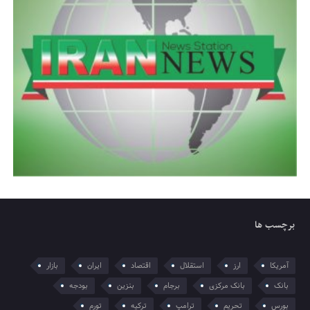
برچسب ها
آمریکا
ارز
استقلال
اقتصاد
ایران
بازار
بانک
بانک مرکزی
برجام
بنزین
بودجه
بورس
تحریم
ترامپ
ترکیه
تورم