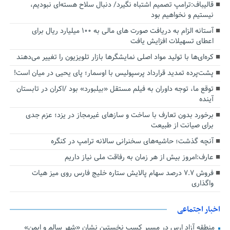
قالیباف:ترامپ تصمیم اشتباه نگیرد/ دنبال سلاح هسته‌ای نبودیم،
نیستیم و نخواهیم بود
آستانه الزام به دریافت صورت های مالی به ۱۰۰ میلیارد ریال برای
اعطای تسهیلات افزایش یافت
کره‌ای‌ها با تولید مواد اصلی نمایشگرها بازار تلویزیون را تغییر می‌دهند
پشت‌پرده تمدید قرارداد پرسپولیس با اوسمار؛ پای یحیی در میان است!
توقع ما، توجه داوران به فیلم مستقل «بیلبورد» بود /اکران در تابستان
آینده
برخورد بدون تعارف با ساخت‌ و سازهای غیرمجاز در یزد؛ عزم جدی
برای صیانت از طبیعت
آنچه گذشت؛ حاشیه‌های سخنرانی سالانه ترامپ در کنگره
عارف:امروز بیش از هر زمان به رفاقت ملی نیاز داریم
فروش ۷.۷ درصد سهام پالایش ستاره خلیج فارس روی میز هیات
واگذاری
اخبار اجتماعی
منطقه آزاد ارس در مسیر کسب نخستین نشان «شهر سالم و ایمن»