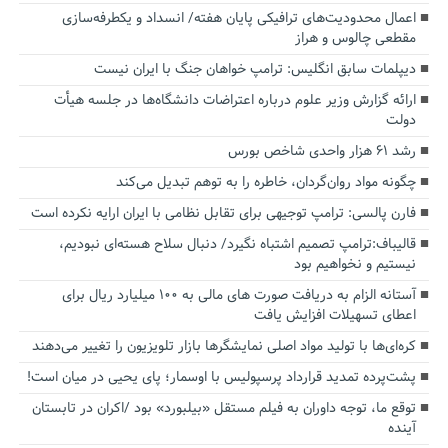
اعمال محدودیت‌های ترافیکی پایان هفته/ انسداد و یکطرفه‌سازی
مقطعی چالوس و هراز
دیپلمات سابق انگلیس:‌ ترامپ خواهان جنگ با ایران نیست
ارائه گزارش وزیر علوم درباره اعتراضات دانشگاه‌ها در جلسه هیأت
دولت
رشد ۶۱ هزار واحدی شاخص بورس
چگونه مواد روان‌گردان، خاطره را به توهم تبدیل می‌کند
فارن پالسی: ترامپ توجیهی برای تقابل نظامی با ایران ارایه نکرده است
قالیباف:ترامپ تصمیم اشتباه نگیرد/ دنبال سلاح هسته‌ای نبودیم،
نیستیم و نخواهیم بود
آستانه الزام به دریافت صورت های مالی به ۱۰۰ میلیارد ریال برای
اعطای تسهیلات افزایش یافت
کره‌ای‌ها با تولید مواد اصلی نمایشگرها بازار تلویزیون را تغییر می‌دهند
پشت‌پرده تمدید قرارداد پرسپولیس با اوسمار؛ پای یحیی در میان است!
توقع ما، توجه داوران به فیلم مستقل «بیلبورد» بود /اکران در تابستان
آینده