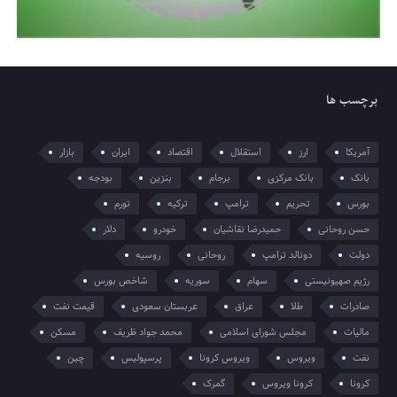
برچسب ها
آمریکا
ارز
استقلال
اقتصاد
ایران
بازار
بانک
بانک مرکزی
برجام
بنزین
بودجه
بورس
تحریم
ترامپ
ترکیه
تورم
حسن روحانی
حمیدرضا نقاشیان
خودرو
دلار
دولت
دونالد ترامپ
روحانی
روسیه
رژیم صهیونیستی
سهام
سوریه
شاخص بورس
صادرات
طلا
عراق
عربستان سعودی
قیمت نفت
مالیات
مجلس شورای اسلامی
محمد جواد ظریف
مسکن
نفت
ویروس
ویروس کرونا
پرسپولیس
چین
کرونا
کرونا ویروس
گمرک