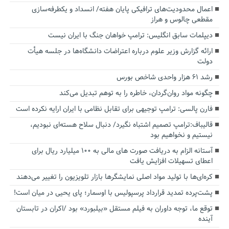
اعمال محدودیت‌های ترافیکی پایان هفته/ انسداد و یکطرفه‌سازی
مقطعی چالوس و هراز
دیپلمات سابق انگلیس:‌ ترامپ خواهان جنگ با ایران نیست
ارائه گزارش وزیر علوم درباره اعتراضات دانشگاه‌ها در جلسه هیأت
دولت
رشد ۶۱ هزار واحدی شاخص بورس
چگونه مواد روان‌گردان، خاطره را به توهم تبدیل می‌کند
فارن پالسی: ترامپ توجیهی برای تقابل نظامی با ایران ارایه نکرده است
قالیباف:ترامپ تصمیم اشتباه نگیرد/ دنبال سلاح هسته‌ای نبودیم،
نیستیم و نخواهیم بود
آستانه الزام به دریافت صورت های مالی به ۱۰۰ میلیارد ریال برای
اعطای تسهیلات افزایش یافت
کره‌ای‌ها با تولید مواد اصلی نمایشگرها بازار تلویزیون را تغییر می‌دهند
پشت‌پرده تمدید قرارداد پرسپولیس با اوسمار؛ پای یحیی در میان است!
توقع ما، توجه داوران به فیلم مستقل «بیلبورد» بود /اکران در تابستان
آینده