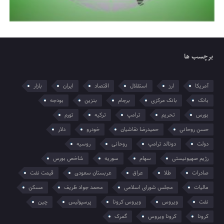
برچسب ها
آمریکا
ارز
استقلال
اقتصاد
ایران
بازار
بانک
بانک مرکزی
برجام
بنزین
بودجه
بورس
تحریم
ترامپ
ترکیه
تورم
حسن روحانی
حمیدرضا نقاشیان
خودرو
دلار
دولت
دونالد ترامپ
روحانی
روسیه
رژیم صهیونیستی
سهام
سوریه
شاخص بورس
صادرات
طلا
عراق
عربستان سعودی
قیمت نفت
مالیات
مجلس شورای اسلامی
محمد جواد ظریف
مسکن
نفت
ویروس
ویروس کرونا
پرسپولیس
چین
کرونا
کرونا ویروس
گمرک