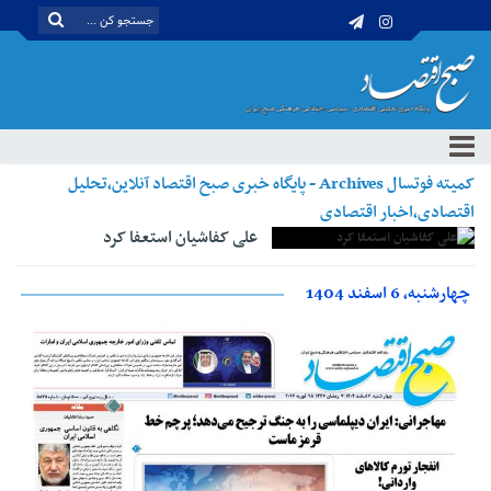
کمیته فوتسال Archives - پایگاه خبری صبح اقتصاد آنلاین،تحلیل
اقتصادی،اخبار اقتصادی
علی کفاشیان استعفا کرد
چهارشنبه، 6 اسفند 1404