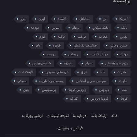
برچسب ها
آمریکا
ارز
استقلال
اقتصاد
ایران
بازار
بانک
بانک مرکزی
برجام
بنزین
بودجه
بورس
تحریم
ترامپ
ترکیه
تورم
حسن روحانی
حمیدرضا نقاشیان
خودرو
دلار
دولت
دونالد ترامپ
روحانی
روسیه
رژیم صهیونیستی
سهام
سوریه
شاخص بورس
صادرات
طلا
عراق
عربستان سعودی
قیمت نفت
مالیات
مجلس شورای اسلامی
محمد جواد ظریف
مسکن
نفت
ویروس
ویروس کرونا
پرسپولیس
چین
کرونا
کرونا ویروس
گمرک
خانه
ارتباط با ما
درباره ما
تعرفه تبلیغات
ارشیو روزنامه
قوانین و مقررات