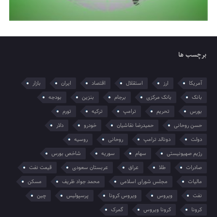
برچسب ها
آمریکا
ارز
استقلال
اقتصاد
ایران
بازار
بانک
بانک مرکزی
برجام
بنزین
بودجه
بورس
تحریم
ترامپ
ترکیه
تورم
حسن روحانی
حمیدرضا نقاشیان
خودرو
دلار
دولت
دونالد ترامپ
روحانی
روسیه
رژیم صهیونیستی
سهام
سوریه
شاخص بورس
صادرات
طلا
عراق
عربستان سعودی
قیمت نفت
مالیات
مجلس شورای اسلامی
محمد جواد ظریف
مسکن
نفت
ویروس
ویروس کرونا
پرسپولیس
چین
کرونا
کرونا ویروس
گمرک