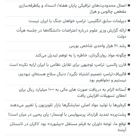
اعمال محدودیت‌های ترافیکی پایان هفته/ انسداد و یکطرفه‌سازی
مقطعی چالوس و هراز
دیپلمات سابق انگلیس:‌ ترامپ خواهان جنگ با ایران نیست
ارائه گزارش وزیر علوم درباره اعتراضات دانشگاه‌ها در جلسه هیأت
دولت
رشد ۶۱ هزار واحدی شاخص بورس
چگونه مواد روان‌گردان، خاطره را به توهم تبدیل می‌کند
فارن پالسی: ترامپ توجیهی برای تقابل نظامی با ایران ارایه نکرده است
قالیباف:ترامپ تصمیم اشتباه نگیرد/ دنبال سلاح هسته‌ای نبودیم،
نیستیم و نخواهیم بود
آستانه الزام به دریافت صورت های مالی به ۱۰۰ میلیارد ریال برای
اعطای تسهیلات افزایش یافت
کره‌ای‌ها با تولید مواد اصلی نمایشگرها بازار تلویزیون را تغییر می‌دهند
پشت‌پرده تمدید قرارداد پرسپولیس با اوسمار؛ پای یحیی در میان است!
توقع ما، توجه داوران به فیلم مستقل «بیلبورد» بود /اکران در تابستان
آینده