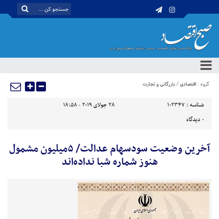
گروه :
اقتصادی
/
بازرگانی و تجارت
شناسه :
102347
28 جولای 2019 - 18:58
0
دیدگاه
آخرین وضعیت سودسهام عدالت/ ۵میلیون مشمول
هنوز شماره شبا نداده‌اند