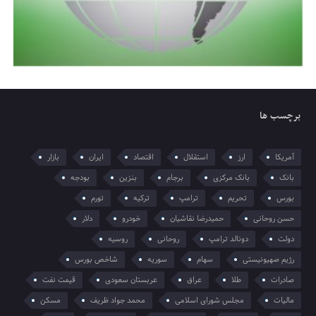
برچسب ها
آمریکا
ارز
استقلال
اقتصاد
ایران
بازار
بانک
بانک مرکزی
برجام
بنزین
بودجه
بورس
تحریم
ترامپ
ترکیه
تورم
حسن روحانی
حمیدرضا نقاشیان
خودرو
دلار
دولت
دونالد ترامپ
روحانی
روسیه
رژیم صهیونیستی
سهام
سوریه
شاخص بورس
صادرات
طلا
عراق
عربستان سعودی
قیمت نفت
مالیات
مجلس شورای اسلامی
محمد جواد ظریف
مسکن