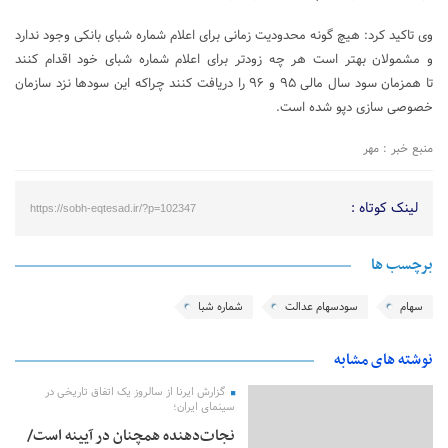
وی تاکید کرد: هیچ گونه محدودیت زمانی برای اعلام شماره شبای بانکی وجود ندارد
و مشمولان بهتر است هر چه زودتر برای اعلام شماره شبای خود اقدام کنند
تا همزمان سود سال مالی ۹۵ و ۹۶ را دریافت کنند چراکه این سودها نزد سازمان
خصوصی سازی دپو شده است.
منبع خبر : مهر
لینک کوتاه :
https://sobh-eqtesad.ir/?p=102347
برچسب ها
سهام
سودسهام عدالت
شماره شبا
نوشته های مشابه
گزارش ایرنا از سالروز یک اتفاق تاریخی در
سینمای ایران؛
نجات‌دهنده‌ همچنان در آیینه است/