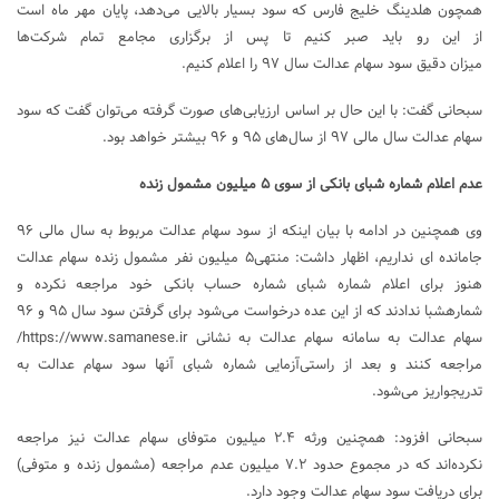
همچون هلدینگ خلیج فارس که سود بسیار بالایی می‌دهد، پایان مهر ماه است
از این رو باید صبر کنیم تا پس از برگزاری مجامع تمام شرکت‌ها
میزان دقیق سود سهام عدالت سال ۹۷ را اعلام کنیم.
سبحانی گفت: با این حال بر اساس ارزیابی‌های صورت گرفته می‌توان گفت که سود
سهام عدالت سال مالی ۹۷ از سال‌های ۹۵ و ۹۶ بیشتر خواهد بود.
عدم اعلام شماره شبای بانکی از سوی ۵ میلیون مشمول زنده
وی همچنین در ادامه با بیان اینکه از سود سهام عدالت مربوط به سال مالی ۹۶
جامانده ای نداریم، اظهار داشت: منتهی۵ میلیون نفر مشمول زنده سهام عدالت
هنوز برای اعلام شماره شبای شماره حساب بانکی خود مراجعه نکرده و
شمارهشبا ندادند که از این عده درخواست می‌شود برای گرفتن سود سال ۹۵ و ۹۶
سهام عدالت به سامانه سهام عدالت به نشانی https://www.samanese.ir/
مراجعه کنند و بعد از راستی‌آزمایی شماره شبای آنها سود سهام عدالت به
تدریجواریز می‌شود.
سبحانی افزود: همچنین ورثه ۲.۴ میلیون متوفای سهام عدالت نیز مراجعه
نکرده‌اند که در مجموع حدود ۷.۲ میلیون عدم مراجعه (مشمول زنده و متوفی)
برای دریافت سود سهام عدالت وجود دارد.